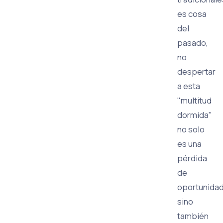
es cosa
del
pasado,
no
despertar
a esta
"multitud
dormida"
no solo
es una
pérdida
de
oportunidad
sino
también