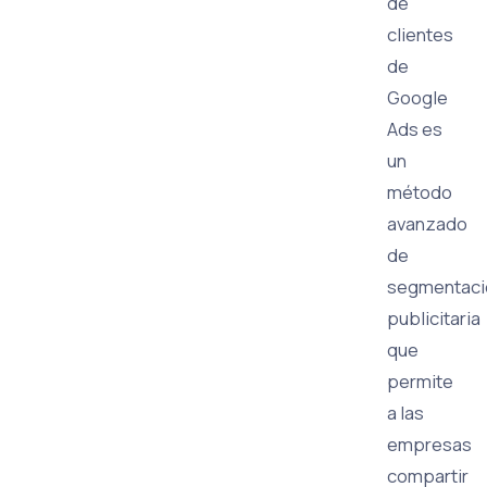
de
clientes
de
Google
Ads es
un
método
avanzado
de
segmentaci
publicitaria
que
permite
a las
empresas
compartir