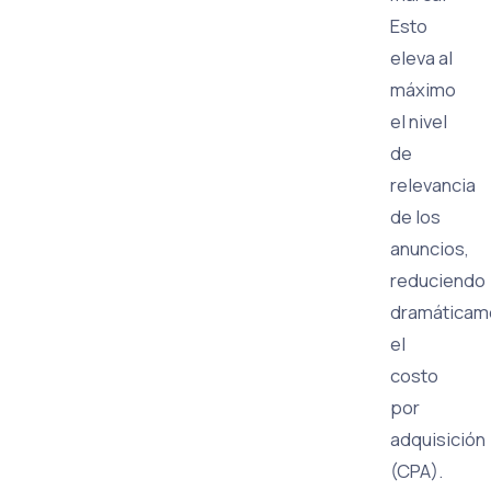
Esto
eleva al
máximo
el nivel
de
relevancia
de los
anuncios,
reduciendo
dramáticam
el
costo
por
adquisición
(CPA).