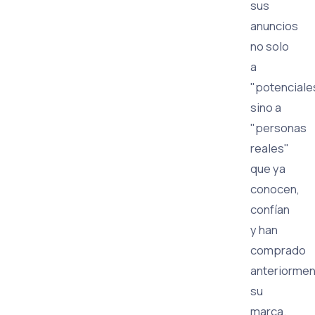
sus
anuncios
no solo
a
"potenciales
sino a
"personas
reales"
que ya
conocen,
confían
y han
comprado
anteriorme
su
marca.