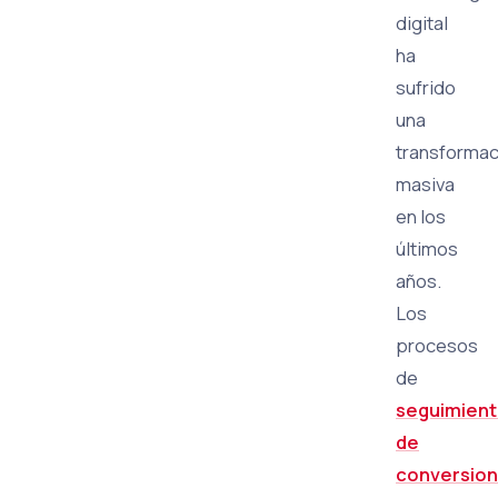
digital
ha
sufrido
una
transformac
masiva
en los
últimos
años.
Los
procesos
de
seguimien
de
conversio