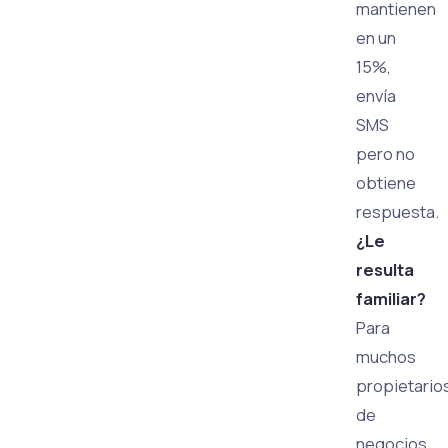
mantienen
en un
15%,
envía
SMS
pero no
obtiene
respuesta.
¿Le
resulta
familiar?
Para
muchos
propietario
de
negocios,