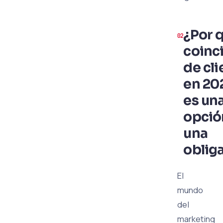
¿Por q
coinc
de cli
en 20
es un
opció
una
oblig
El
mundo
del
marketing