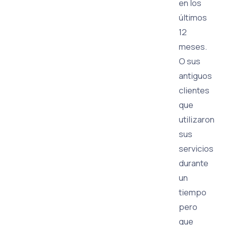
en los
últimos
12
meses.
O sus
antiguos
clientes
que
utilizaron
sus
servicios
durante
un
tiempo
pero
que