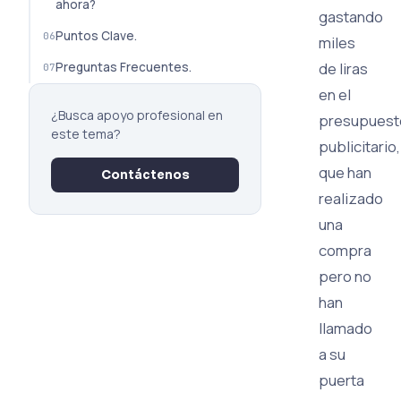
ahora?
gastando
Puntos Clave.
miles
de liras
Preguntas Frecuentes.
en el
¿Busca apoyo profesional en
presupuest
este tema?
publicitario,
que han
Contáctenos
realizado
una
compra
pero no
han
llamado
a su
puerta