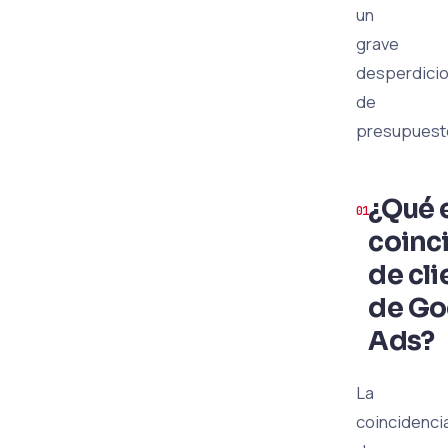
un
grave
desperdici
de
presupuest
¿Qué e
coinc
de cli
de Go
Ads?
La
coincidenci