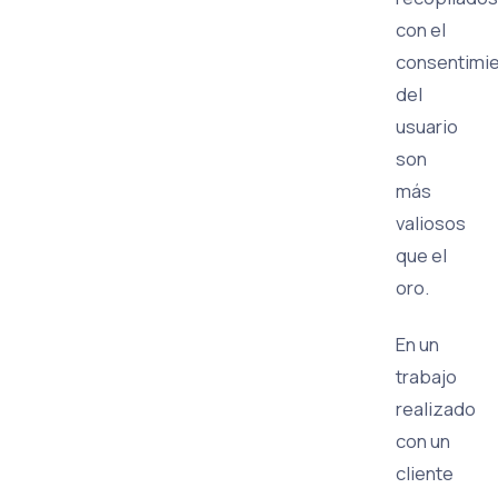
con el
consentimi
del
usuario
son
más
valiosos
que el
oro.
En un
trabajo
realizado
con un
cliente