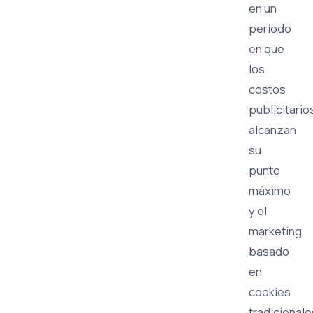
en un
período
en que
los
costos
publicitario
alcanzan
su
punto
máximo
y el
marketing
basado
en
cookies
tradicionale