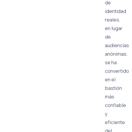
de
identidad
reales,
en lugar
de
audiencias
anónimas,
se ha
convertido
en el
bastión
más
confiable
y
eficiente
del