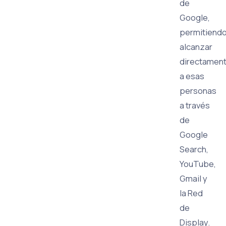
de
Google,
permitiend
alcanzar
directamen
a esas
personas
a través
de
Google
Search,
YouTube,
Gmail y
la Red
de
Display.