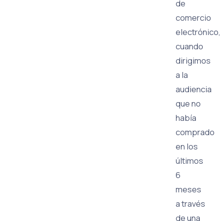
de
comercio
electrónico,
cuando
dirigimos
a la
audiencia
que no
había
comprado
en los
últimos
6
meses
a través
de una