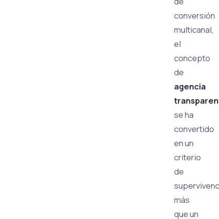
de
conversión
multicanal,
el
concepto
de
agencia
transparen
se ha
convertido
en un
criterio
de
supervivenc
más
que un