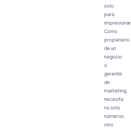
solo
para
impresionar
Como
propietario
de un
negocio
o
gerente
de
marketing,
necesita
no solo
números,
sino