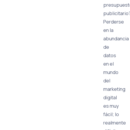
presupuest
publicitario
Perderse
en la
abundancia
de
datos
en el
mundo
del
marketing
digital
es muy
fácil; lo
realmente