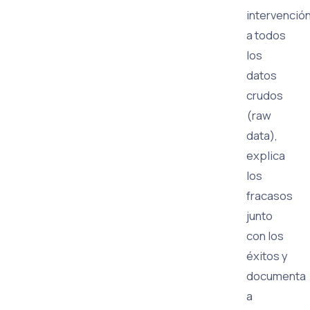
intervenció
a todos
los
datos
crudos
(raw
data),
explica
los
fracasos
junto
con los
éxitos y
documenta
a