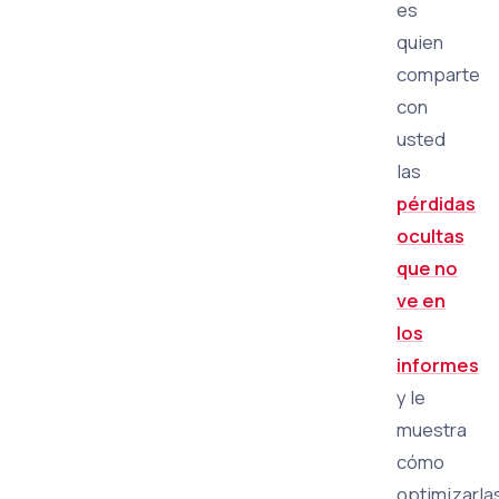
es
quien
comparte
con
usted
las
pérdidas
ocultas
que no
ve en
los
informes
y le
muestra
cómo
optimizarla