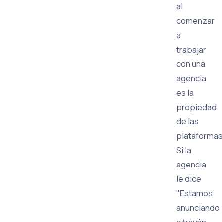
al
comenzar
a
trabajar
con una
agencia
es la
propiedad
de las
plataformas
Si la
agencia
le dice
"Estamos
anunciando
a través