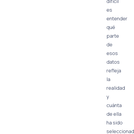
difícil
es
entender
qué
parte
de
esos
datos
refleja
la
realidad
y
cuánta
de ella
ha sido
selecciona