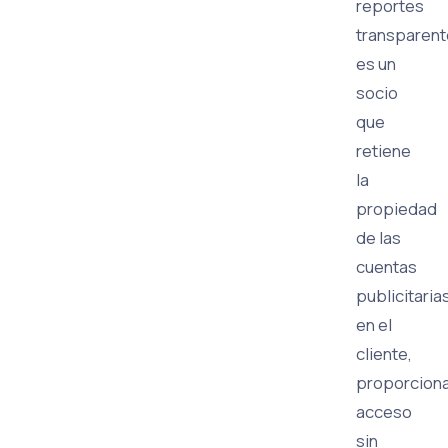
reportes
transparen
es un
socio
que
retiene
la
propiedad
de las
cuentas
publicitaria
en el
cliente,
proporcion
acceso
sin