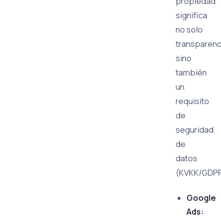
propiedad
significa
no solo
transparenc
sino
también
un
requisito
de
seguridad
de
datos
(KVKK/GDPR
Google
Ads: