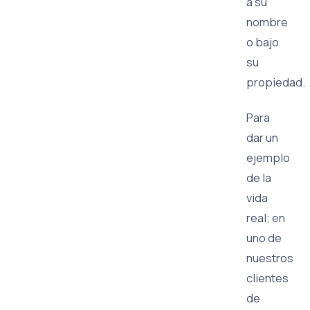
a su
nombre
o bajo
su
propiedad.
Para
dar un
ejemplo
de la
vida
real; en
uno de
nuestros
clientes
de