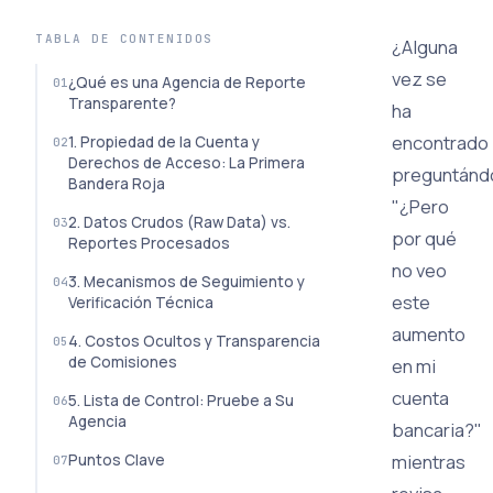
TABLA DE CONTENIDOS
¿Alguna
vez se
¿Qué es una Agencia de Reporte
Transparente?
ha
encontrado
1. Propiedad de la Cuenta y
Derechos de Acceso: La Primera
preguntánd
Bandera Roja
"¿Pero
2. Datos Crudos (Raw Data) vs.
por qué
Reportes Procesados
no veo
3. Mecanismos de Seguimiento y
este
Verificación Técnica
aumento
4. Costos Ocultos y Transparencia
de Comisiones
en mi
cuenta
5. Lista de Control: Pruebe a Su
Agencia
bancaria?"
mientras
Puntos Clave