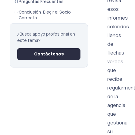
revisa
Preguntas Frecuentes
esos
Conclusión: Elegir el Socio
informes
Correcto
coloridos
¿Busca apoyo profesional en
llenos
este tema?
de
flechas
Contáctenos
verdes
que
recibe
regularmen
de la
agencia
que
gestiona
su