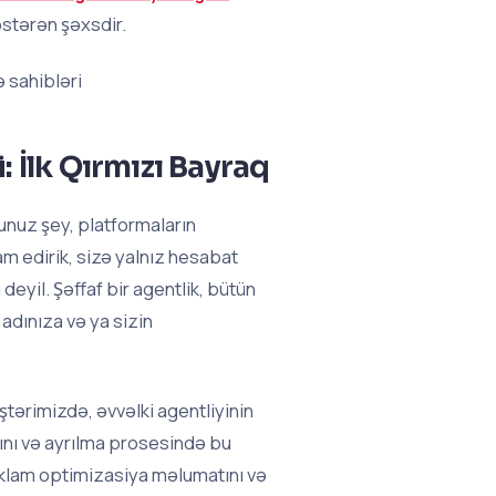
östərən şəxsdir.
 sahibləri
i: İlk Qırmızı Bayraq
ğunuz şey, platformaların
m edirik, sizə yalnız hesabat
yil. Şəffaf bir agentlik, bütün
adınıza və ya sizin
tərimizdə, əvvəlki agentliyinin
ını və ayrılma prosesində bu
reklam optimizasiya məlumatını və