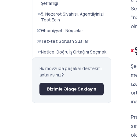
Şəffaflığı
Se
5. Nəzarət Siyahısı: Agentliyinizi
"n
Test Edin
ol
Əhəmiyyətli Nöqtələr
Tez-tez Sorulan Suallar
Nəticə: Doğru İş Ortağını Seçmək
Şə
Bu mövzuda peşəkar dəstəkmi
mə
axtarırsınız?
iz
Bizimlə Əlaqə Saxlayın
or
in
Pr
sa
ol