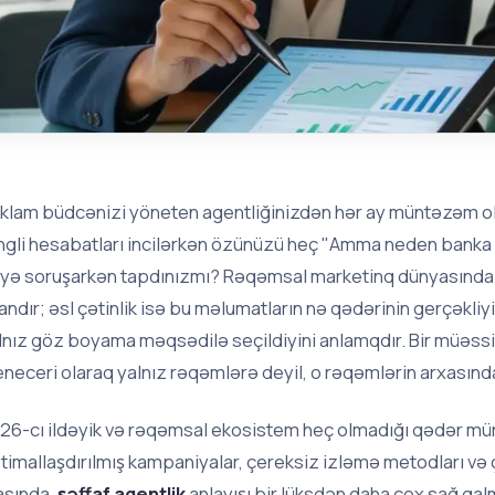
klam büdcənizi yöneten agentliğinizdən hər ay müntəzəm olar
ngli hesabatları incilərkən özünüzü heç "Amma neden bank
yə soruşarkən tapdınızmı? Rəqəmsal marketinq dünyasında
andır; əsl çətinlik isə bu məlumatların nə qədərinin gerçəkliyi
lnız göz boyama məqsədilə seçildiyini anlamqdır. Bir müəssi
neceri olaraq yalnız rəqəmlərə deyil, o rəqəmlərin arxasında
26-cı ildəyik və rəqəmsal ekosistem heç olmadığı qədər mür
timallaşdırılmış kampaniyalar, çereksiz izləmə metodları və
asında,
şəffaf agentlik
anlayışı bir lüksdən daha çox sağ qal