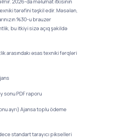
lmir. 2026-da məlumat itkisinin
exniki tərəfini təşkil edir. Məsələn,
rınızın %30-u brauzer
ik, bu itkiyi sizə açıq şəkildə
lik arasındakı əsas texniki fərqləri
jans
ay sonu PDF raporu
onu ayrı) Ajansa toplu ödeme
ce standart tarayıcı pikselleri