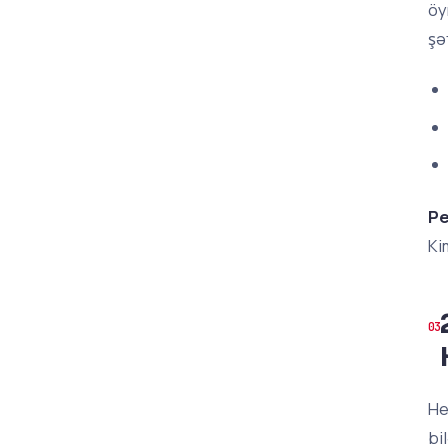
öy
şə
Pe
Ki
He
bi