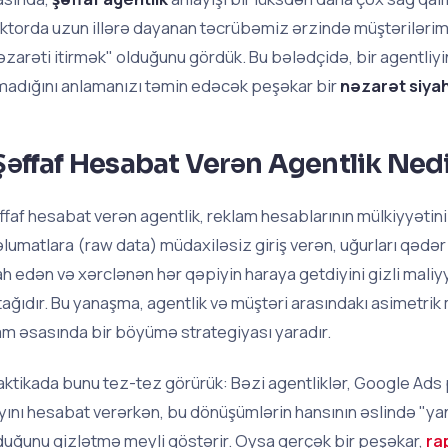
ktorda uzun illərə dayanan təcrübəmiz ərzində müştəriləri
əzarəti itirmək" olduğunu gördük. Bu bələdçidə, bir agentliy
madığını anlamanızı təmin edəcək peşəkar bir
nəzarət siyah
Şəffaf Hesabat Verən Agentlik Ned
ffaf hesabat verən agentlik, reklam hesablarının mülkiyyətin
lumatlara (raw data) müdaxiləsiz giriş verən, uğurları qədər 
ah edən və xərclənən hər qəpiyin haraya getdiyini gizli mali
tağıdır. Bu yanaşma, agentlik və müştəri arasındakı asimetrik
am əsasında bir böyümə strategiyası yaradır.
aktikada bunu tez-tez görürük: Bəzi agentliklər, Google Ad
yını hesabat verərkən, bu dönüşümlərin hansının əslində "ya
duğunu gizlətmə meyli göstərir. Oysa gerçək bir peşəkar,
ra