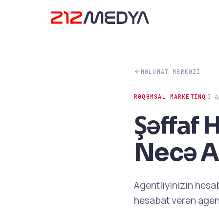
MƏLUMAT MƏRKƏZI
RƏQƏMSAL MARKETINQ
3 a
Şəffaf 
Necə An
Agentliyinizin hesa
hesabat verən agent