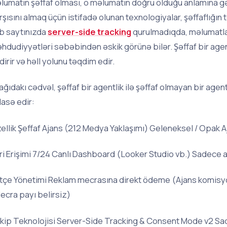
lumatın şəffaf olması, o məlumatın doğru olduğu anlamına gə
rşısını almaq üçün istifadə olunan texnologiyalar, şəffaflığın t
b saytınızda
server-side tracking
qurulmadıqda, məlumatla
hdudiyyətləri səbəbindən əskik görünə bilər. Şəffaf bir agentl
ldirir və həll yolunu təqdim edir.
ağıdakı cədvəl, şəffaf bir agentlik ilə şəffaf olmayan bir agent
lasə edir:
ellik Şeffaf Ajans (212 Medya Yaklaşımı) Geleneksel / Opak A
ri Erişimi 7/24 Canlı Dashboard (Looker Studio vb.) Sadece 
tçe Yönetimi Reklam mecrasına direkt ödeme (Ajans komisy
ecra payı belirsiz)
kip Teknolojisi Server-Side Tracking & Consent Mode v2 Sade