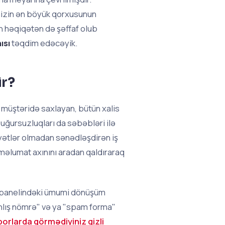
mizin ən böyük qorxusunun
in həqiqətən də şəffaf olub
ısı
təqdim edəcəyik.
ir?
i müştəridə saxlayan, bütün xalis
uğursuzluqları da səbəbləri ilə
yyətlər olmadan sənədləşdirən iş
 məlumat axınını aradan qaldıraraq
s panelindəki ümumi dönüşüm
nlış nömrə" və ya "spam forma"
porlarda görmədiyiniz gizli