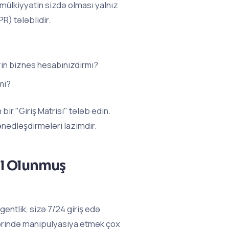
mülkiyyətin sizdə olması yalnız
R) tələblidir.
izin biznes hesabınızdırmı?
mi?
ir "Giriş Matrisi" tələb edin.
ənədləşdirmələri lazımdır.
al Olunmuş
gentlik, sizə 7/24 giriş edə
üzərində manipulyasiya etmək çox