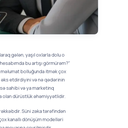
aq gələn, yaşıl oxlarla dolu o
a hesabımda bu artışı görmürəm?"
 məlumat bolluğunda itmək çox
 əks etdirdiyini və nə qədərinin
sə sahibi və ya marketinq
 olan dürüstlük əhəmiyyətlidir.
əkkəbdir. Süni zəka tərəfindən
 çox kanallı dönüşüm modelləri
ma meyarına çevrilmişdir.