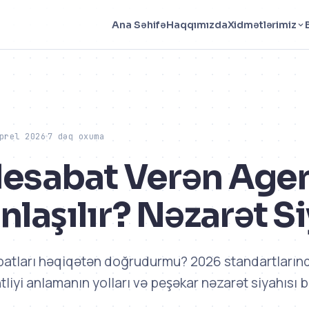
Haqqımızda
Ana Səhifə
Xidmətlərimiz
prel 2026
7 dəq oxuma
Hesabat Verən Agen
laşılır? Nəzarət Si
batları həqiqətən doğrudurmu? 2026 standartlarınd
liyi anlamanın yolları və peşəkar nəzarət siyahısı 