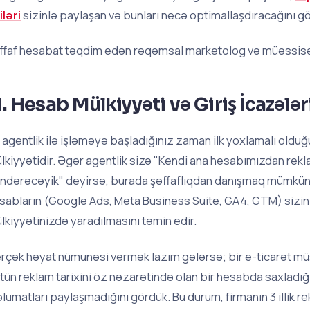
iləri
sizinlə paylaşan və bunları necə optimallaşdıracağını g
ffaf hesabat təqdim edən rəqəmsal marketolog və müəssisə
1. Hesab Mülkiyyəti və Giriş İcazələr
r agentlik ilə işləməyə başladığınız zaman ilk yoxlamalı oldu
lkiyyətidir. Əgər agentlik sizə "Kendi ana hesabımızdan rekla
ndərəcəyik" deyirsə, burada şəffaflıqdan danışmaq mümkün de
sabların (Google Ads, Meta Business Suite, GA4, GTM) sizin 
lkiyyətinizdə yaradılmasını təmin edir.
rçək həyat nümunəsi vermək lazım gələrsə; bir e-ticarət müş
tün reklam tarixini öz nəzarətində olan bir hesabda saxladığ
lumatları paylaşmadığını gördük. Bu durum, firmanın 3 illik 