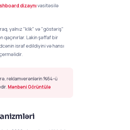
ashboard dizaynı
vasitəsilə
q, yalnız "klik" və "göstəriş"
açınırlar. Lakin şəffaf bir
cənin israf edildiyini və hansı
çerməlidir.
örə, reklamverənlərin %64-ü
dir.
Mənbəni Görüntülə
anizmləri