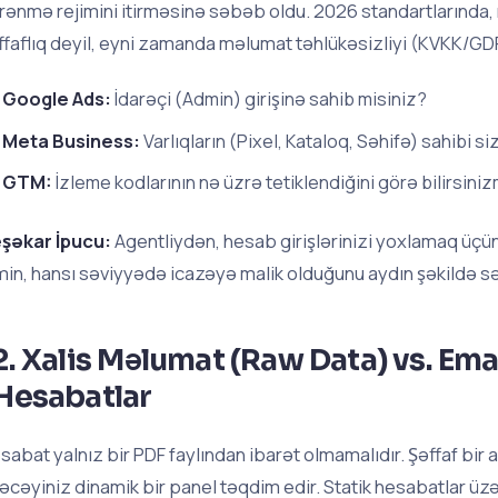
rənmə rejimini itirməsinə səbəb oldu. 2026 standartlarında, 
ffaflıq deyil, eyni zamanda məlumat təhlükəsizliyi (KVKK/GDP
Google Ads:
İdarəçi (Admin) girişinə sahib misiniz?
Meta Business:
Varlıqların (Pixel, Kataloq, Səhifə) sahibi s
GTM:
İzleme kodlarının nə üzrə tetiklendiğini görə bilirsiniz
şəkar İpucu:
Agentliydən, hesab girişlərinizi yoxlamaq üçün b
min, hansı səviyyədə icazəyə malik olduğunu aydın şəkildə s
2. Xalis Məlumat (Raw Data) vs. Em
Hesabatlar
sabat yalnız bir PDF faylından ibarət olmamalıdır. Şəffaf bir a
ləcəyiniz dinamik bir panel təqdim edir. Statik hesabatlar 