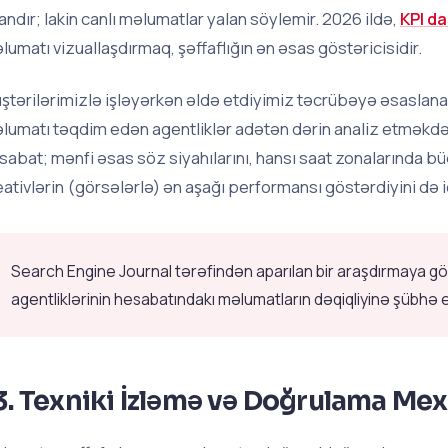
andır; lakin canlı məlumatlar yalan söylemir. 2026 ildə,
KPI d
lumatı vizuallaşdırmaq, şəffaflığın ən əsas göstəricisidir.
ştərilərimizlə işləyərkən əldə etdiyimiz təcrübəyə əsaslanara
lumatı təqdim edən agentliklər adətən dərin analiz etməkdən q
sabat; mənfi əsas söz siyahılarını, hansı saat zonalarında büd
eativlərin (görsələrlə) ən aşağı performansı göstərdiyini də i
Search Engine Journal tərəfindən aparılan bir araşdırmaya g
agentliklərinin hesabatındakı məlumatların dəqiqliyinə şübhə e
3. Texniki İzləmə və Doğrulama Mex