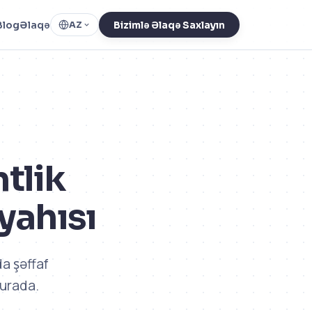
Blog
Əlaqə
AZ
Bizimlə Əlaqə Saxlayın
tlik
yahısı
a şəffaf
burada.