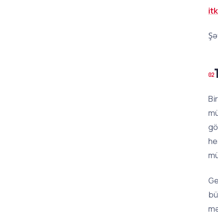
itk
Şə
Bi
mü
gö
he
mü
Ge
bü
mə