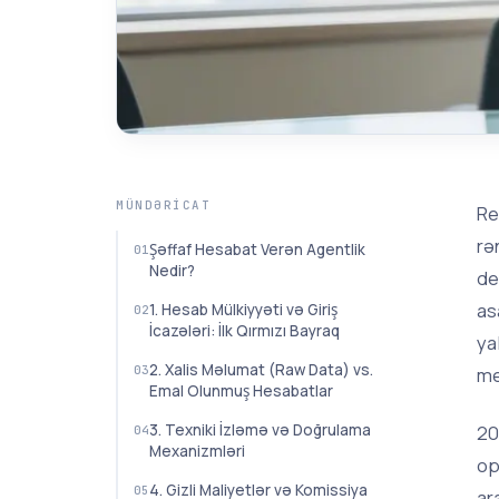
MÜNDƏRICAT
Re
rə
Şəffaf Hesabat Verən Agentlik
Nedir?
de
as
1. Hesab Mülkiyyəti və Giriş
İcazələri: İlk Qırmızı Bayraq
ya
2. Xalis Məlumat (Raw Data) vs.
me
Emal Olunmuş Hesabatlar
20
3. Texniki İzləmə və Doğrulama
Mexanizmləri
op
4. Gizli Maliyetlər və Komissiya
ar