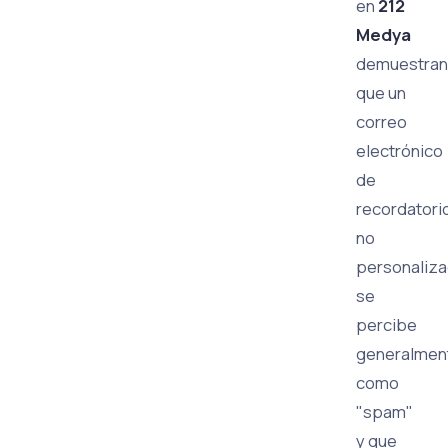
en
212
Medya
demuestran
que un
correo
electrónico
de
recordatori
no
personaliz
se
percibe
generalmen
como
"spam"
y que