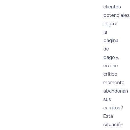
clientes
potenciales
llega a
la
página
de
pago y,
en ese
crítico
momento,
abandonan
sus
carritos?
Esta
situación