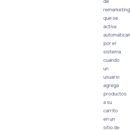
de
remarketing
que se
activa
automática
por el
sistema
cuando
un
usuario
agrega
productos
a su
carrito
en un
sitio de