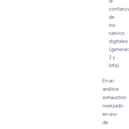
la
confianz
de
los
nativos
digitales
(generac
Z y
Alfa).
En un
análisis
exhaustivo
realizado
en uno
de