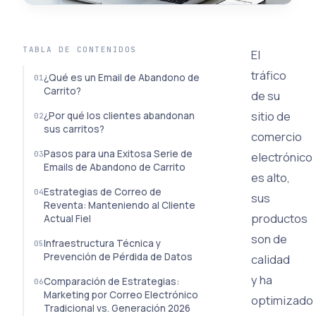
TABLA DE CONTENIDOS
El
tráfico
¿Qué es un Email de Abandono de
Carrito?
de su
sitio de
¿Por qué los clientes abandonan
sus carritos?
comercio
Pasos para una Exitosa Serie de
electrónico
Emails de Abandono de Carrito
es alto,
Estrategias de Correo de
sus
Reventa: Manteniendo al Cliente
productos
Actual Fiel
son de
Infraestructura Técnica y
Prevención de Pérdida de Datos
calidad
y ha
Comparación de Estrategias:
Marketing por Correo Electrónico
optimizado
Tradicional vs. Generación 2026