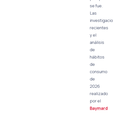
se fue.
Las
investigaci
recientes
y el
análisis
de
hábitos
de
consumo
de
2026
realizado
por el
Baymard