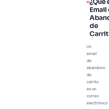
¿Qué 
Email
Aban
de
Carri
Un
email
de
abandono
de
carrito
es un
correo
electrónico