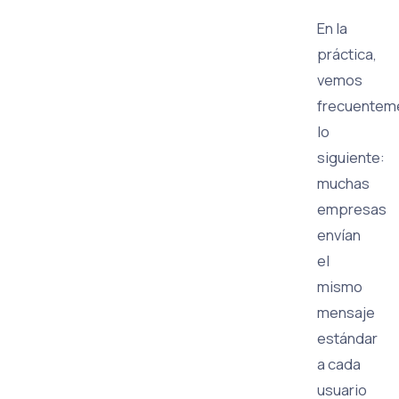
En la
práctica,
vemos
frecuentem
lo
siguiente:
muchas
empresas
envían
el
mismo
mensaje
estándar
a cada
usuario