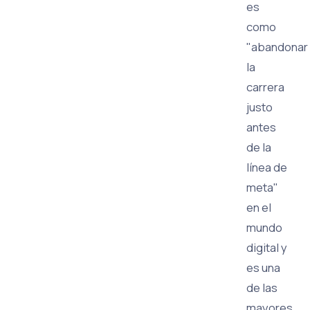
es
como
"abandonar
la
carrera
justo
antes
de la
línea de
meta"
en el
mundo
digital y
es una
de las
mayores