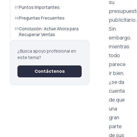
su
Puntos Importantes
presupuest
Preguntas Frecuentes
publicitario.
Sin
Conclusión: Actúe Ahora para
Recuperar Ventas
embargo,
mientras
¿Busca apoyo profesional en
todo
este tema?
parece
Contáctenos
ir bien,
¿se da
cuenta
de que
una
gran
parte
de sus