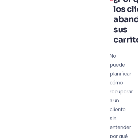
los cl
aban
sus
carrit
No
puede
planificar
cómo
recuperar
a un
cliente
sin
entender
por qué