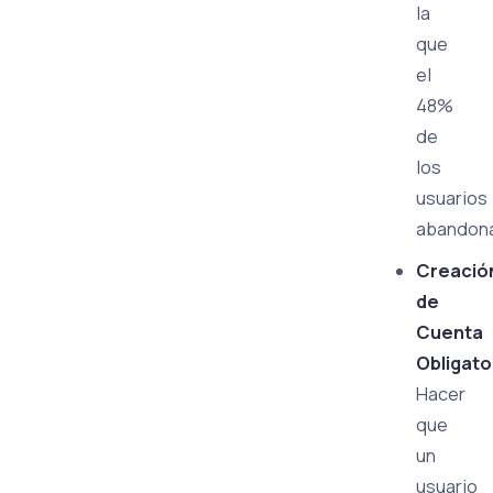
la
que
el
48%
de
los
usuarios
abandon
Creació
de
Cuenta
Obligato
Hacer
que
un
usuario