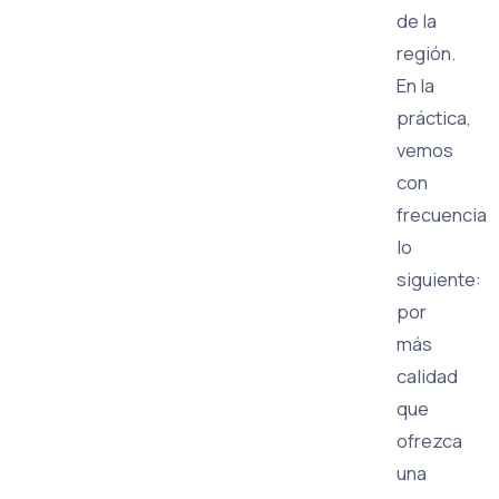
de la
región.
En la
práctica,
vemos
con
frecuencia
lo
siguiente:
por
más
calidad
que
ofrezca
una