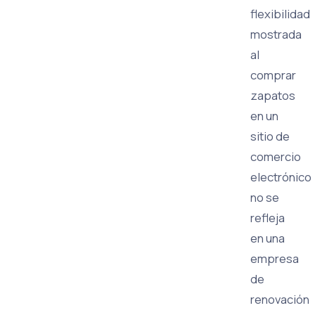
flexibilidad
mostrada
al
comprar
zapatos
en un
sitio de
comercio
electrónico
no se
refleja
en una
empresa
de
renovación