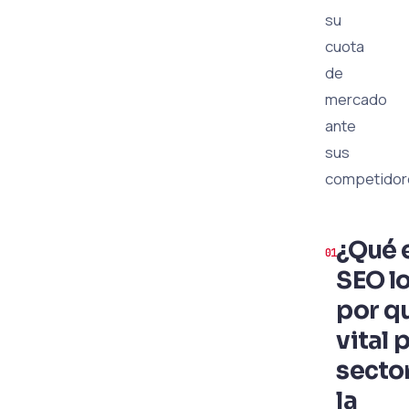
su
cuota
de
mercado
ante
sus
competidor
¿Qué e
SEO lo
por q
vital 
secto
la