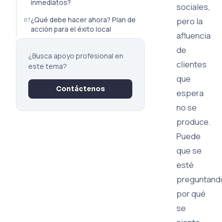
inmediatos?
sociales,
¿Qué debe hacer ahora? Plan de
pero la
acción para el éxito local
afluencia
de
¿Busca apoyo profesional en
clientes
este tema?
que
Contáctenos
espera
no se
produce.
Puede
que se
esté
preguntand
por qué
se