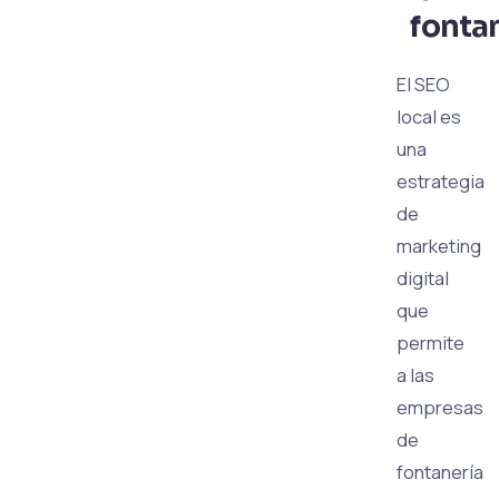
fonta
El SEO
local es
una
estrategia
de
marketing
digital
que
permite
a las
empresas
de
fontanería