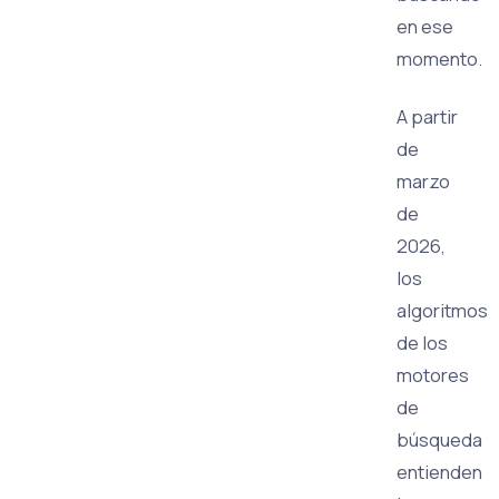
en ese
momento.
A partir
de
marzo
de
2026,
los
algoritmos
de los
motores
de
búsqueda
entienden