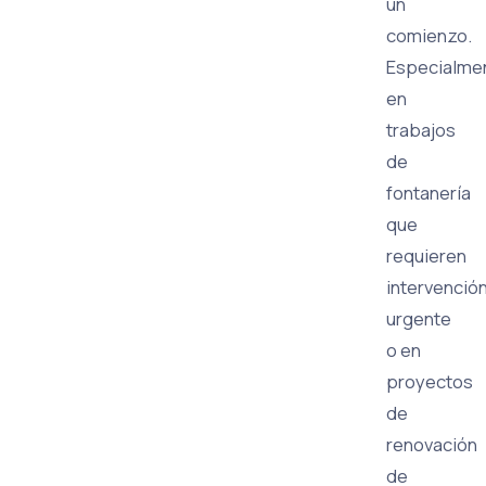
un
comienzo.
Especialme
en
trabajos
de
fontanería
que
requieren
intervenció
urgente
o en
proyectos
de
renovación
de