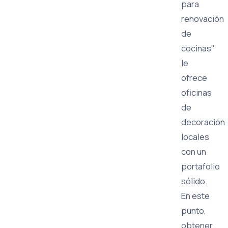
para
renovación
de
cocinas"
le
ofrece
oficinas
de
decoración
locales
con un
portafolio
sólido.
En este
punto,
obtener