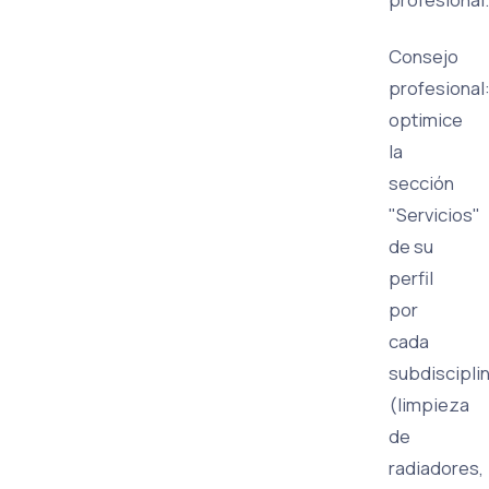
Consejo
profesional
optimice
la
sección
"Servicios"
de su
perfil
por
cada
subdiscipli
(limpieza
de
radiadores,