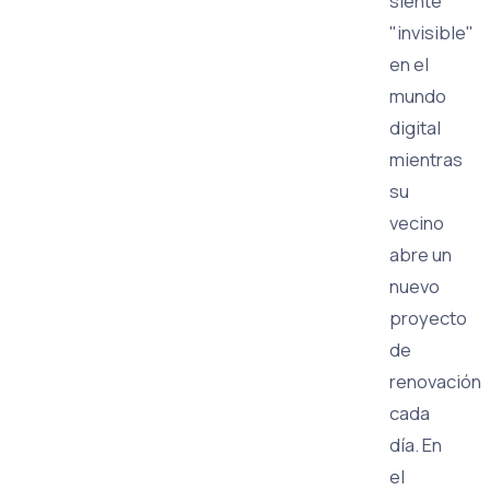
siente
"invisible"
en el
mundo
digital
mientras
su
vecino
abre un
nuevo
proyecto
de
renovación
cada
día. En
el