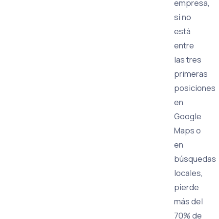
empresa,
si no
está
entre
las tres
primeras
posiciones
en
Google
Maps o
en
búsquedas
locales,
pierde
más del
70% de