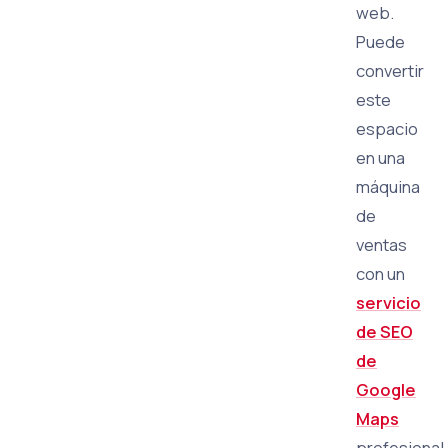
web.
Puede
convertir
este
espacio
en una
máquina
de
ventas
con un
servicio
de SEO
de
Google
Maps
profesional.