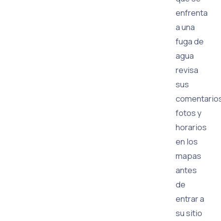
enfrenta
a una
fuga de
agua
revisa
sus
comentarios
fotos y
horarios
en los
mapas
antes
de
entrar a
su sitio