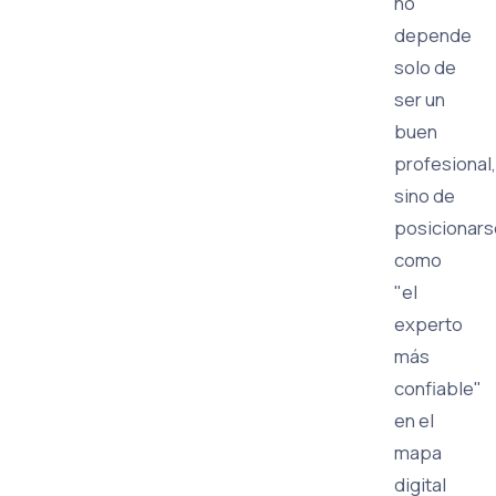
no
depende
solo de
ser un
buen
profesional,
sino de
posicionars
como
"el
experto
más
confiable"
en el
mapa
digital