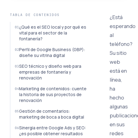
TABLA DE CONTENIDOS
¿Está
esperando
¿Qué es el SEO local y por qué es
vital para el sector de la
al
fontanería?
teléfono?
Perfil de Google Business (GBP):
Su sitio
diseñe su vitrina digital
web
SEO técnico y diseño web para
está en
empresas de fontanería y
renovación
línea,
ha
Marketing de contenidos: cuente
la historia de sus proyectos de
hecho
renovación
algunas
Gestión de comentarios:
publicacion
marketing de boca a boca digital
en sus
Sinergia entre Google Ads y SEO:
redes
¿es posible obtener resultados