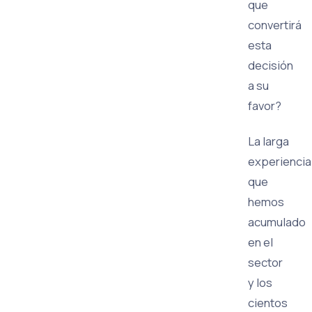
que
convertirá
esta
decisión
a su
favor?
La larga
experiencia
que
hemos
acumulado
en el
sector
y los
cientos