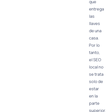
que
entrega
las
llaves
de una
casa.
Por lo
tanto,
el SEO
local no
se trata
solo de
estar
en la
parte
superior,