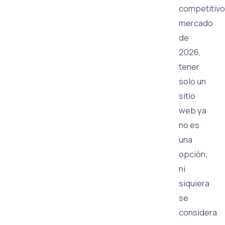
competitivo
mercado
de
2026,
tener
solo un
sitio
web ya
no es
una
opción;
ni
siquiera
se
considera