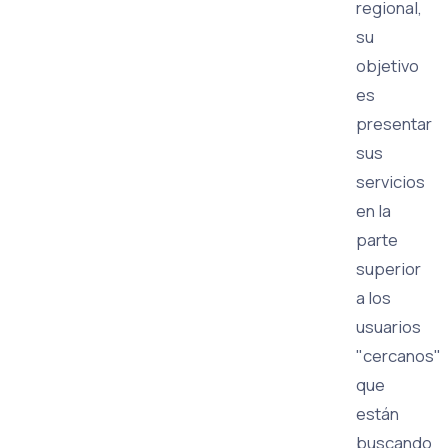
regional,
su
objetivo
es
presentar
sus
servicios
en la
parte
superior
a los
usuarios
"cercanos"
que
están
buscando