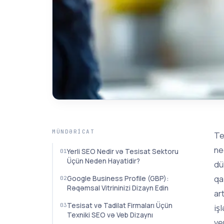
MÜNDƏRICAT
Te
ne
Yerli SEO Nedir və Tesisat Sektoru
Üçün Neden Hayatidir?
dü
qa
Google Business Profile (GBP):
Rəqəmsal Vitrininizi Dizayn Edin
ar
Tesisat və Tadilat Firmaları Üçün
iş
Texniki SEO və Veb Dizaynı
ve