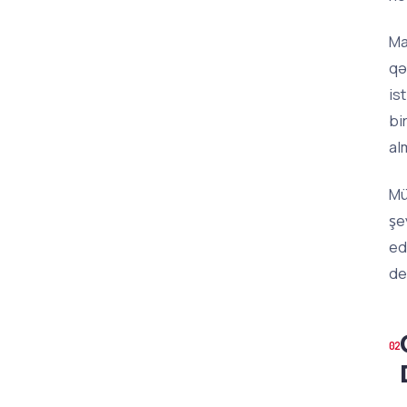
Ma
qə
is
bi
al
Mü
şe
ed
de