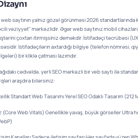
Dizaynı
r web saytının yalnız gözəl görünməsi 2026 standartlarında k
əcili vəziyyət" mərkəzlidir. Əgər web saytınız mobil cihazlard
ştərini çoxtan itirmişsiniz deməkdir. İstifadəçi təcrübəsi (UX
ssəsidir. İstifadəçilərin axtardığı bilgiye (telefon nömrəsi, qi
lgələri) bir kliklə çatması lazımdır.
ağıdakı cədvəldə, yerli SEO mərkəzli bir veb saytı ilə standar
rqləri araşdıra bilərsiniz:
ellik Standart Web Tasarımı Yerel SEO Odaklı Tasarım (212 
z (Core Web Vitals) Genellikle yavaş, büyük görseller Ultra hız
ebP)
etişim Kanalları Sadece iletişim sayfası Her sayfada yüzen 