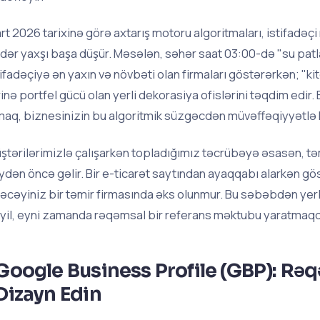
rt 2026 tarixinə görə axtarış motoru algoritmaları, istifadəçi
dər yaxşı başa düşür. Məsələn, səhər saat 03:00-də "su patlağ
tifadəçiyə ən yaxın və növbəti olan firmaları göstərərkən; "k
rinə portfel gücü olan yerli dekorasiya ofislərini təqdim edi
maq, biznesinizin bu algoritmik süzgəcdən müvəffəqiyyətlə 
ştərilərimizlə çalışarkən topladığımız təcrübəyə əsasən, tə
ydən öncə gəlir. Bir e-ticarət saytından ayaqqabı alarkən göstə
əcəyiniz bir təmir firmasında əks olunmur. Bu səbəbdən yerli
yil, eyni zamanda rəqəmsal bir referans məktubu yaratmaqd
Google Business Profile (GBP): Rəqə
Dizayn Edin