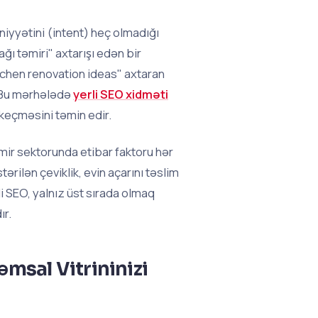
 niyyətini (intent) heç olmadığı
ı təmiri" axtarışı edən bir
itchen renovation ideas" axtaran
r. Bu mərhələdə
yerli SEO xidməti
keçməsini təmin edir.
mir sektorunda etibar faktoru hər
rilən çeviklik, evin açarını təslim
 SEO, yalnız üst sırada olmaq
ır.
msal Vitrininizi