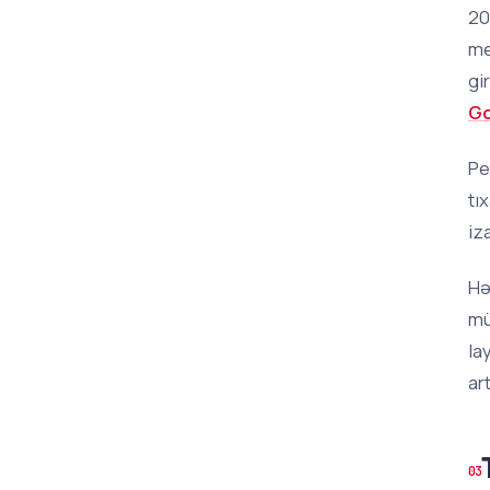
20
me
gi
Go
Pe
tı
iz
Hə
mü
la
ar