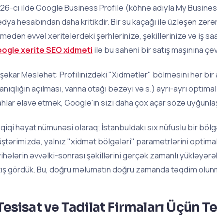
26-cı ildə Google Business Profile (köhnə adıyla My Business)
dya hesabından daha kritikdir. Bir su kaçağı ilə üzləşən zərə
rmədən əvvəl xəritələrdəki şərhlərinizə, şəkillərinizə və iş saa
ogle xəritə SEO xidməti
ilə bu sahəni bir satış maşınına çev
şəkar Məsləhət: Profilinizdəki "Xidmətlər" bölməsini hər bir a
xanıqlığın açılması, vanna otağı bəzəyi və s.) ayrı-ayrı optima
ahlar əlavə etmək, Google'ın sizi daha çox açar sözə uyğunl
qiqi həyat nümunəsi olaraq; İstanbuldakı sıx nüfuslu bir böl
ştərimizdə, yalnız "xidmət bölgələri" parametrlərini optim
yihələrin əvvəlki-sonrası şəkillərini gerçək zamanlı yükləyər
tış gördük. Bu, doğru məlumatın doğru zamanda təqdim olun
Tesisat və Tadilat Firmaları Üçün T