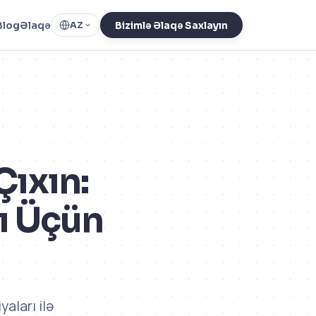
Blog
Əlaqə
AZ
Bizimlə Əlaqə Saxlayın
Çıxın:
rı Üçün
yaları ilə