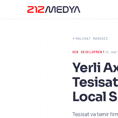
MƏLUMAT MƏRKƏZI
VEB DEVELOPMENT
21 mar
Yerli A
Tesisat
Local 
Tesisat və təmir fir