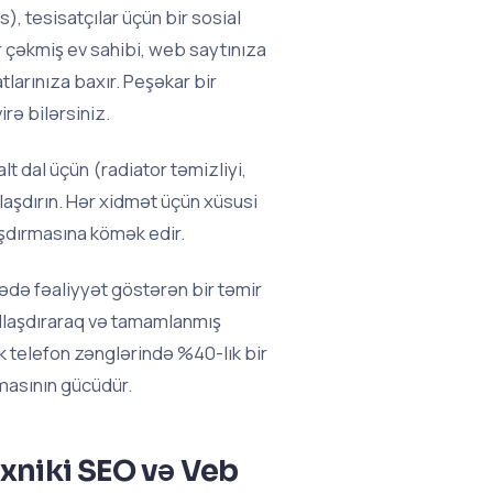
, tesisatçılar üçün bir sosial
r çəkmiş ev sahibi, web saytınıza
tlarınıza baxır. Peşəkar bir
irə bilərsiniz.
lt dal üçün (radiator təmizliyi,
llaşdırın. Hər xidmət üçün xüsusi
aşdırmasına kömək edir.
gədə fəaliyyət göstərən bir təmir
allaşdıraraq və tamamlanmış
ək telefon zənglərində %40-lık bir
masının gücüdür.
exniki SEO və Veb