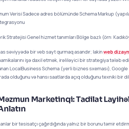
num Verisi Sadece adres bölümünde Schema Markup (yapılandı
tegrasyonu
erik Stratejisi Genel hizmet tanımları Bölge bazlı (örn: Kadıkö
as səviyyədə bir veb sayt qurmaq asandır; lakin
web dizayn
namikalarını işə daxil etmək, irəliləyici bir strategiya tələb ed
unan LocalBusiness Schema (yerli biznes sxeması), Google b
rada olduğunu və hansı saatlarda açıq olduğunu texniki bir dil
Məzmun Marketinqi: Tadilat Layihəl
Anlatın
sanlar bir tesisatçı çağırdığında yalnız bir borunu təmir etdirm