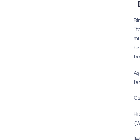
Bi
"t
mü
hi
bö
Aş
fə
Öz
Hı
(W
İl