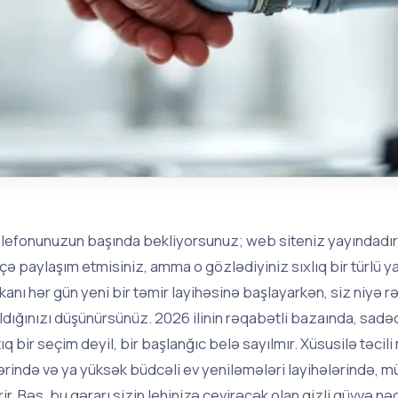
lefonunuzun başında bekliyorsunuz; web siteniz yayındadır,
çə paylaşım etmisiniz, amma o gözlədiyiniz sıxlıq bir türlü
kanı hər gün yeni bir təmir layihəsinə başlayarkən, siz niy
ldığınızı düşünürsünüz. 2026 ilinin rəqabətli bazaında, sad
tıq bir seçim deyil, bir başlanğıc belə sayılmır. Xüsusilə təci
lərində və ya yüksək büdcəli ev yeniləmələri layihələrində, mü
rir. Bəs, bu qərarı sizin lehinizə çevirəcək olan gizli qüvvə nə