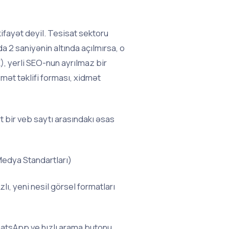
ifayət deyil. Tesisat sektoru
a 2 saniyənin altında açılmırsa, o
), yerli SEO-nun ayrılmaz bir
ymət təklifi forması, xidmət
t bir veb saytı arasındakı əsas
Medya Standartları)
lı, yeni nesil görsel formatları
WhatsApp ve hızlı arama butonu