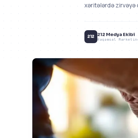
xəritələrdə zirvəyə 
212 Medya Ekibi
212
Rəqəmsal Marketin