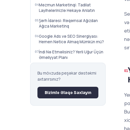
Məzmun Marketinqi: Tadilat
Layihələrinizlə Hekayə Anlatın
Se
Şərh İdarəsi: Rəqəmsal Ağızdan
və
Ağıza Marketinq
et
Google Ads və SEO Sinergiyası:
nə
Hemen Nəticə Almaq Mümkün mü?
sı
İndi Nə Etməlisiniz? Yerli Uğur Üçün
Əməliyyat Planı
Bu mövzuda peşəkar dəstəkmi
axtarırsınız?
Bizimlə Əlaqə Saxlayın
Ye
po
Bu
xi
hə