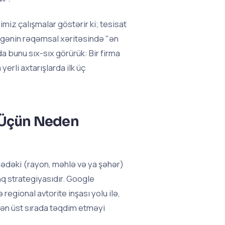
imiz çalışmalar göstərir ki; tesisat
bölgənin rəqəmsal xəritəsində "ən
a bunu sıx-sıx görürük: Bir firma
erli axtarışlarda ilk üç
u Üçün Neden
lgədəki (rayon, məhlə və ya şəhər)
q strategiyasıdır. Google
regional avtorite inşası yolu ilə,
ə ən üst sırada təqdim etməyi