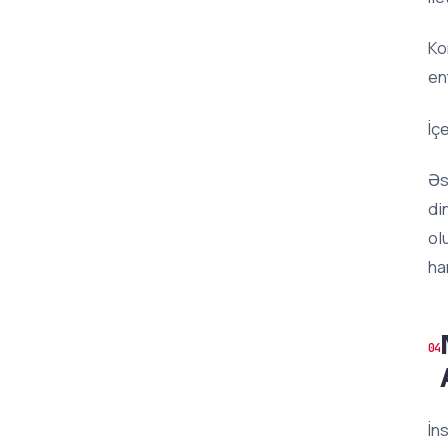
Ko
en
İç
Əs
di
ol
ha
İn