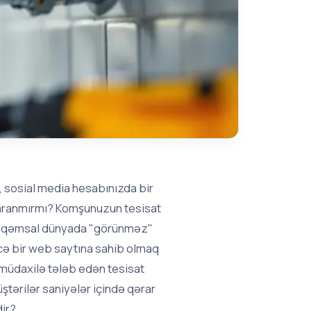
 sosial media hesabınızda bir
 yaranmırmı? Komşunuzun tesisat
ə rəqəmsal dünyada "görünməz"
əcə bir web saytına sahib olmaq
li müdaxilə tələb edən tesisat
ştərilər saniyələr içində qərar
dir?