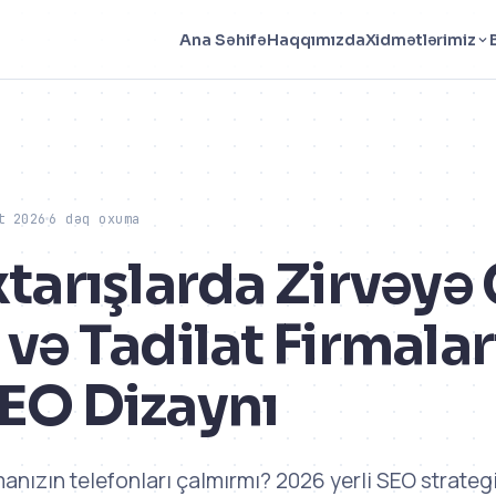
Haqqımızda
Ana Səhifə
Xidmətlərimiz
t 2026
6 dəq oxuma
xtarışlarda Zirvəyə 
 və Tadilat Firmala
SEO Dizaynı
manızın telefonları çalmırmı? 2026 yerli SEO strategi