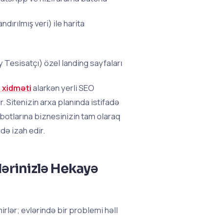
rılmış veri) ile harita
y Tesisatçı) özel landing sayfaları
 xidməti
alarkən yerli SEO
ir. Sitenizin arxa planında istifadə
otlarına biznesinizin tam olaraq
də izah edir.
ərinizlə Hekayə
irlər; evlərində bir problemi həll