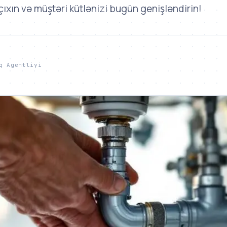
çıxın və müştəri kütlənizi bugün genişləndirin!
q Agentliyi