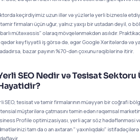
ktorda keçirdiyimiz uzun illər və yüzlərlə yerli bizneslə etdiy
 təmir firmaları üçün uğur, yalnız yaxşı bir ustadan deyil, o 
ibarlı mütəxəssis" olaraq mövqelənməkdən asılıdır. Praktikad
 qədər keyfiyyətli iş görsə də, əgər Google Xəritələrdə və ya y
radadırsa, bazar payının %70-dən çoxunu rəqiblərinə itirir.
Yerli SEO Nedir və Tesisat Sektor
Hayatidir?
rli SEO, tesisat və təmir firmalarının müəyyən bir coğrafi bö
tensial müştərilərə çatmasını təmin edən rəqəmsal marketin
siness Profile optimizasiyası, yerli açar söz hədəflənməsi və 
dmətlərinizi tam da o an axtaran " yaxınlıqdakı" istifadəçilər
dəfləyir.