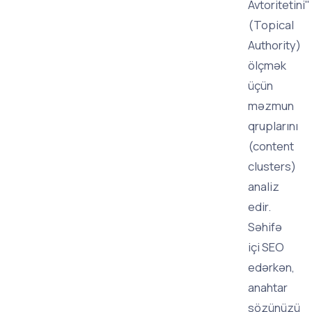
Avtoritetini"
(Topical
Authority)
ölçmək
üçün
məzmun
qruplarını
(content
clusters)
analiz
edir.
Səhifə
içi SEO
edərkən,
anahtar
sözünüzü