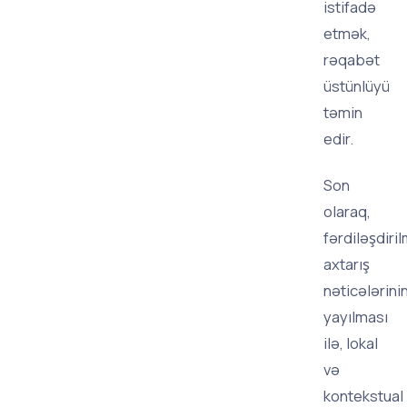
istifadə
etmək,
rəqabət
üstünlüyü
təmin
edir.
Son
olaraq,
fərdiləşdiril
axtarış
nəticələrini
yayılması
ilə, lokal
və
kontekstual