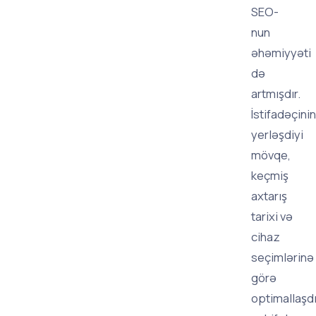
SEO-
nun
əhəmiyyəti
də
artmışdır.
İstifadəçinin
yerləşdiyi
mövqe,
keçmiş
axtarış
tarixi və
cihaz
seçimlərinə
görə
optimallaşdı