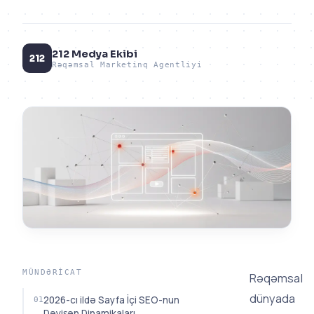
212 Medya Ekibi
212
Rəqəmsal Marketinq Agentliyi
MÜNDƏRICAT
Rəqəmsal
dünyada
2026-cı ildə Sayfa İçi SEO-nun
Dəyişən Dinamikaları