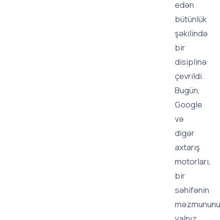
edən
bütünlük
şəkilində
bir
disiplinə
çevrildi.
Bugün,
Google
və
digər
axtarış
motorları,
bir
səhifənin
məzmunun
yalnız