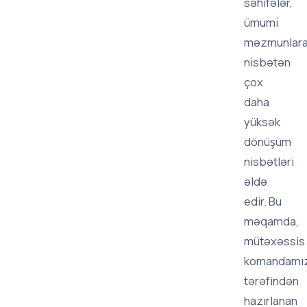
səhifələr,
ümumi
məzmunlar
nisbətən
çox
daha
yüksək
dönüşüm
nisbətləri
əldə
edir. Bu
məqamda,
mütəxəssis
komandamı
tərəfindən
hazırlanan