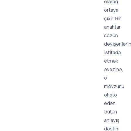
olaraq
ortaya
çıxır. Bir
anahtar
sözün
dəyişənlərin
istifadə
etmək
əvəzinə,
o
mövzunu
əhatə
edən
bütün
anlayış
dəstini