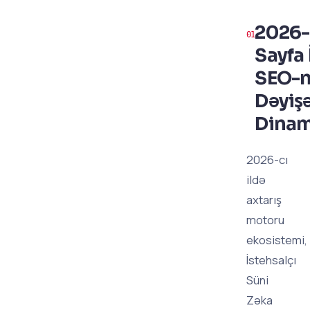
2026-c
Sayfa 
SEO-
Dəyiş
Dinam
2026-cı
ildə
axtarış
motoru
ekosistemi,
İstehsalçı
Süni
Zəka