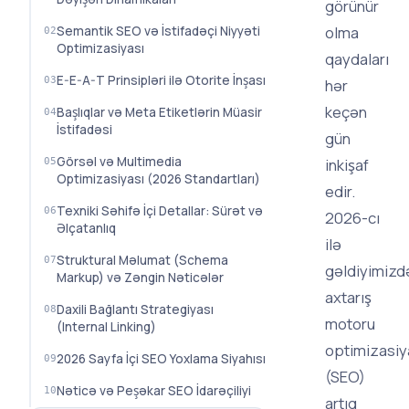
görünür
olma
Semantik SEO və İstifadəçi Niyyəti
Optimizasiyası
qaydaları
E-E-A-T Prinsipləri ilə Otorite İnşası
hər
keçən
Başlıqlar və Meta Etiketlərin Müasir
İstifadəsi
gün
Görsəl və Multimedia
inkişaf
Optimizasiyası (2026 Standartları)
edir.
Texniki Səhifə İçi Detallar: Sürət və
2026-cı
Əlçatanlıq
ilə
Struktural Məlumat (Schema
gəldiyimizd
Markup) və Zəngin Nəticələr
axtarış
Daxili Bağlantı Strategiyası
motoru
(Internal Linking)
optimizasiy
2026 Sayfa İçi SEO Yoxlama Siyahısı
(SEO)
Nəticə və Peşəkar SEO İdarəçiliyi
artıq