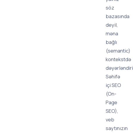
söz
bazasında
deyil,
məna
bağlı
(semantic)
kontekstdə
dəyərləndiri
Səhifə
içi SEO
(On-
Page
SEO),
veb
saytınızın