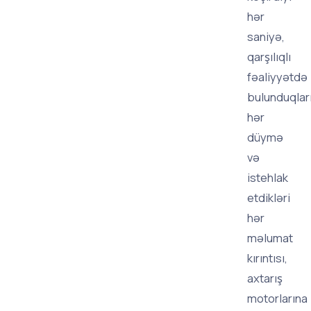
hər
saniyə,
qarşılıqlı
fəaliyyətdə
bulunduqlar
hər
düymə
və
istehlak
etdikləri
hər
məlumat
kırıntısı,
axtarış
motorlarına