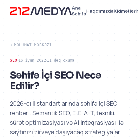
Ana
Haqqımızda
Xidmətləri
Səhifə
MƏLUMAT MƏRKƏZI
SEO
16 iyun 2022
11 dəq oxuma
Səhifə İçi SEO Necə
Edilir?
2026-cı il standartlarında səhifə içi SEO
rəhbəri. Semantik SEO, E-E-A-T, texniki
sürət optimizasiyası və AI inteqrasiyası ilə
saytınızı zirvəyə daşıyacaq strategiyalar.