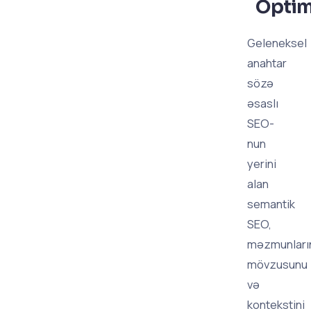
Optim
Geleneksel
anahtar
sözə
əsaslı
SEO-
nun
yerini
alan
semantik
SEO,
məzmunları
mövzusunu
və
kontekstini