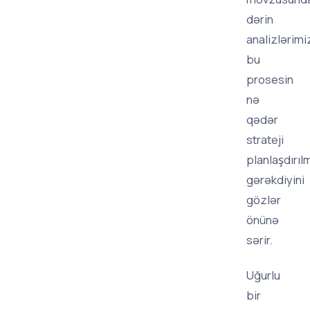
dərin
analizlərimi
bu
prosesin
nə
qədər
strateji
planlaşdırıl
gərəkdiyini
gözlər
önünə
sərir.
Uğurlu
bir