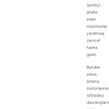
(entity)
əhatə
edən
məzmunlar
yaratmaq
zərurət
halına
gəlib.
Bundan
əlavə,
axtarış
motorlarının
istifadəçi
davranışların