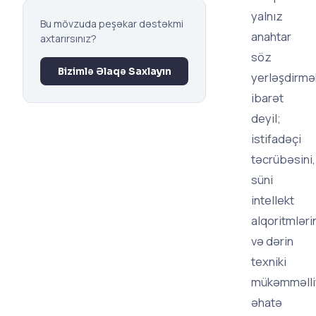
yalnız
Bu mövzuda peşəkar dəstəkmi
anahtar
axtarırsınız?
söz
Bizimlə Əlaqə Saxlayın
yerləşdirm
ibarət
deyil;
istifadəçi
təcrübəsini,
süni
intellekt
alqoritmləri
və dərin
texniki
mükəmməlli
əhatə