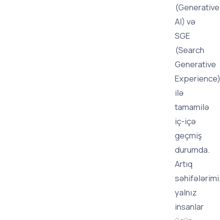
(Generative
AI) və
SGE
(Search
Generative
Experience
ilə
tamamilə
iç-içə
geçmiş
durumda.
Artıq
səhifələrim
yalnız
insanlar