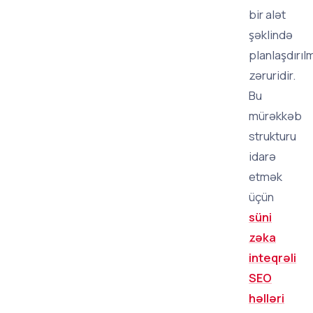
bir alət
şəklində
planlaşdırıl
zəruridir.
Bu
mürəkkəb
strukturu
idarə
etmək
üçün
süni
zəka
inteqrəli
SEO
həlləri