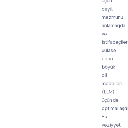
üçün
deyil,
məzmunu
anlamaqda
və
istifadəçilə
xülasə
edən
böyük
dil
modelləri
(LLM)
üçün də
optimallaşdır
Bu
vəziyyət,