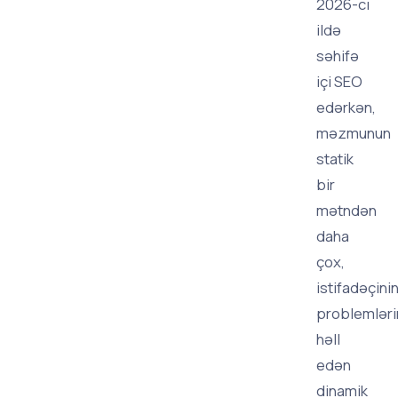
2026-cı
ildə
səhifə
içi SEO
edərkən,
məzmunun
statik
bir
mətndən
daha
çox,
istifadəçini
problemləri
həll
edən
dinamik