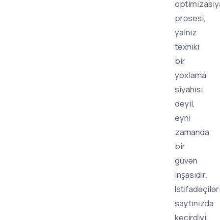
optimizasiy
prosesi,
yalnız
texniki
bir
yoxlama
siyahısı
deyil,
eyni
zamanda
bir
güvən
inşasıdır.
İstifadəçilər
saytınızda
keçirdiyi