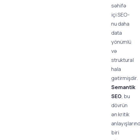
səhifə
içi SEO-
nu daha
data
yönümlü
və
struktural
hala
gətirmişdir.
Semantik
SEO
, bu
dövrün
ən kritik
anlayışların
biri