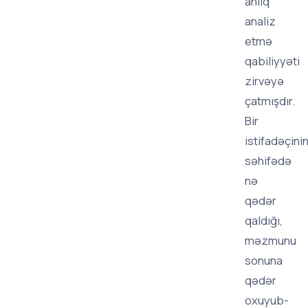
anlıq
analiz
etmə
qabiliyyəti
zirvəyə
çatmışdır.
Bir
istifadəçini
səhifədə
nə
qədər
qaldığı,
məzmunu
sonuna
qədər
oxuyub-