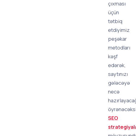
çıxması
üçün
tətbiq
etdiyimiz
peşəkar
metodları
kəşf
edərək,
saytınızı
gələcəyə
necə
hazırlayacağ
öyrənəcəksi
SEO
strategiyal
mövzusunda