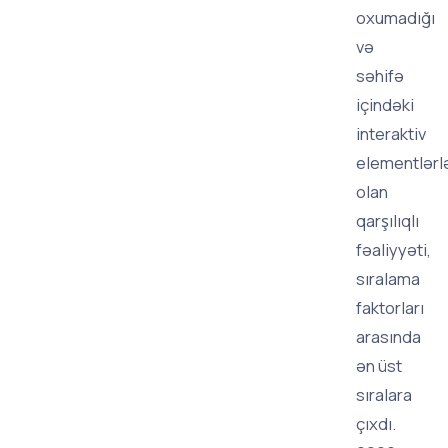
oxumadığı
və
səhifə
içindəki
interaktiv
elementlərl
olan
qarşılıqlı
fəaliyyəti,
sıralama
faktorları
arasında
ən üst
sıralara
çıxdı.