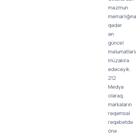
məzmun
memarlığın
qədər
ən
güncel
məlumatlarl
müzakirə
edəcəyik.
212
Medya
olaraq,
markaların
rəqəmsal
rəqabətdə
önə