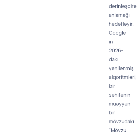
dərinləşdirə
anlamağı
hədəfləyir.
Google-
ın
2026-
dakı
yenilənmiş
alqoritmləri,
bir
səhifənin
müəyyən
bir
mövzudakı
"Mövzu