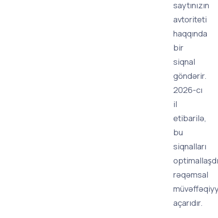
saytınızın
avtoriteti
haqqında
bir
siqnal
göndərir.
2026-cı
il
etibarilə,
bu
siqnalları
optimallaşd
rəqəmsal
müvəffəqiyy
açarıdır.