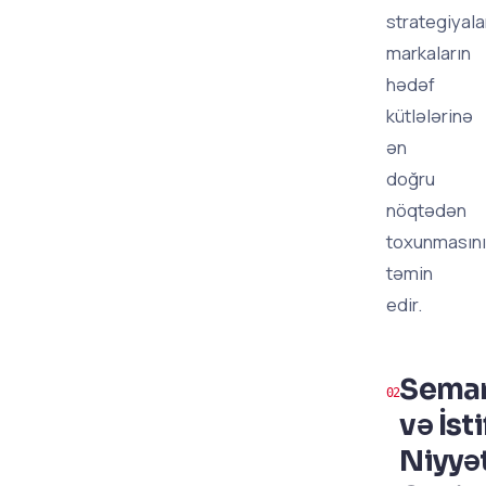
strategiyala
markaların
hədəf
kütlələrinə
ən
doğru
nöqtədən
toxunmasını
təmin
edir.
Seman
və İst
Niyyə