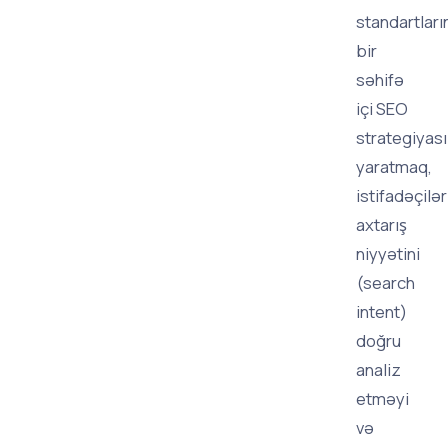
standartları
bir
səhifə
içi SEO
strategiyası
yaratmaq,
istifadəçilər
axtarış
niyyətini
(search
intent)
doğru
analiz
etməyi
və