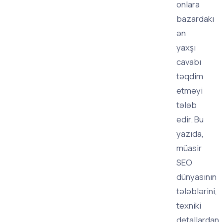
onlara
bazardakı
ən
yaxşı
cavabı
təqdim
etməyi
tələb
edir. Bu
yazıda,
müasir
SEO
dünyasının
tələblərini,
texniki
detallardan