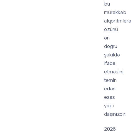
bu
mürəkkəb
alqoritmlər
özünü
ən
doğru
şəkildə
ifadə
etməsini
təmin
edən
əsas
yapı
daşınızdır.
2026