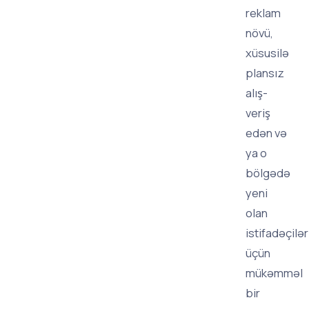
reklam
növü,
xüsusilə
plansız
alış-
veriş
edən və
ya o
bölgədə
yeni
olan
istifadəçilər
üçün
mükəmməl
bir