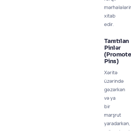
mərhələləri
xitab
edir.
Tanıtılan
Pinlər
(Promot
Pins)
Xəritə
üzərində
gəzərkən
və ya
bir
marşrut
yaradarkən,