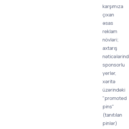
karşımıza
çıxan
əsas
reklam
növləri;
axtarış
nəticələrind
sponsorlu
yerlər,
xəritə
üzərindəki
"promoted
pins"
(tanıtılan
pinlər)