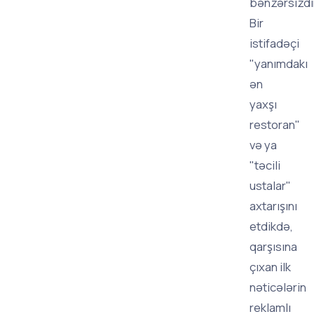
bənzərsizdi
Bir
istifadəçi
"yanımdakı
ən
yaxşı
restoran"
və ya
"təcili
ustalar"
axtarışını
etdikdə,
qarşısına
çıxan ilk
nəticələrin
reklamlı