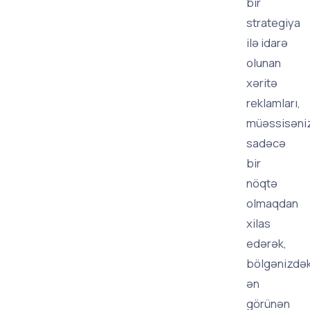
bir
strategiya
ilə idarə
olunan
xəritə
reklamları,
müəssisəni
sadəcə
bir
nöqtə
olmaqdan
xilas
edərək,
bölgənizdək
ən
görünən