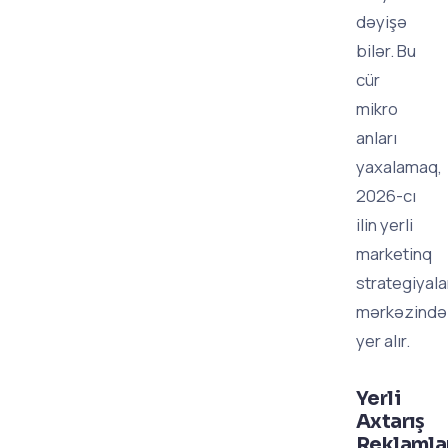
dəyişə
bilər. Bu
cür
mikro
anları
yaxalamaq,
2026-cı
ilin yerli
marketinq
strategiyala
mərkəzində
yer alır.
Yerli
Axtarış
Reklamla