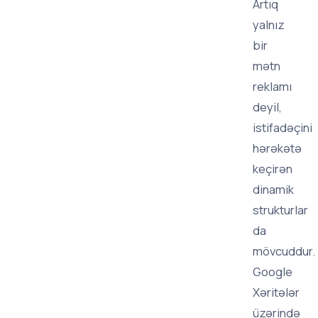
Artıq
yalnız
bir
mətn
reklamı
deyil,
istifadəçini
hərəkətə
keçirən
dinamik
strukturlar
da
mövcuddur.
Google
Xəritələr
üzərində