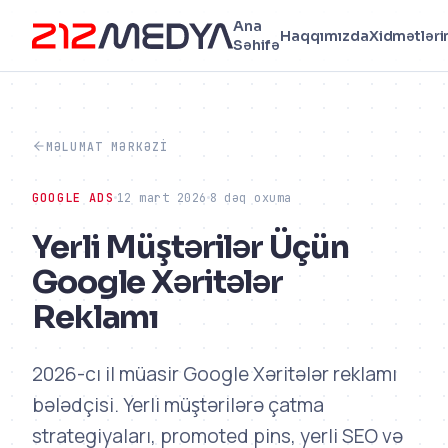
Ana
Haqqımızda
Xidmətləri
Səhifə
MƏLUMAT MƏRKƏZI
GOOGLE ADS
12 mart 2026
8 dəq oxuma
Yerli Müştərilər Üçün
Google Xəritələr
Reklamı
2026-cı il müasir Google Xəritələr reklamı
bələdçisi. Yerli müştərilərə çatma
strategiyaları, promoted pins, yerli SEO və