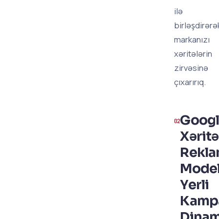
ilə
birləşdirərə
markanızı
xəritələrin
zirvəsinə
çıxarırıq.
Goog
Xəritə
Rekl
Model
Yerli
Kamp
Dinam