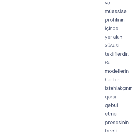
və
müəssisə
profilinin
içində
yer alan
xüsusi
təkliflərdir.
Bu
modellərin
hər biri,
istehlakçını
qərar
qəbul
etmə
prosesinin
fərqli