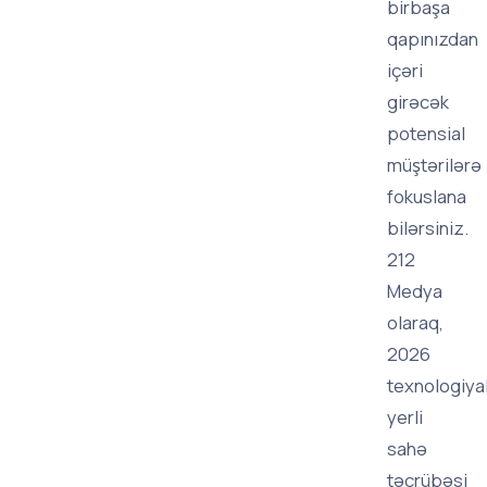
birbaşa
qapınızdan
içəri
girəcək
potensial
müştərilərə
fokuslana
bilərsiniz.
212
Medya
olaraq,
2026
texnologiyal
yerli
sahə
təcrübəsi