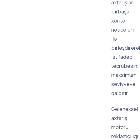
axtarışları
birbaşa
xəritə
nəticələri
ilə
birləşdirərə
istifadəçi
təcrübəsini
maksimum
səviyyəyə
qaldırır.
Geleneksel
axtarış
motoru
reklamçılığı