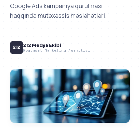
Google Ads kampaniya qurulması
haqqında mütəxəssis məsləhətləri.
212 Medya Ekibi
212
Rəqəmsal Marketinq Agentliyi