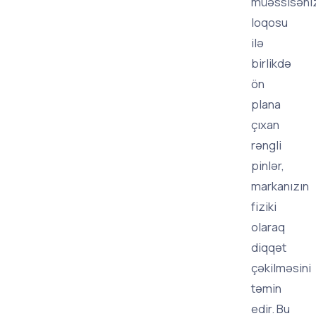
müəssisəni
loqosu
ilə
birlikdə
ön
plana
çıxan
rəngli
pinlər,
markanızın
fiziki
olaraq
diqqət
çəkilməsini
təmin
edir. Bu