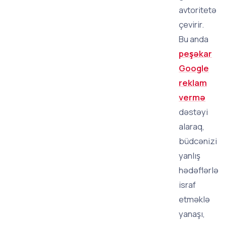
avtoritetə
çevirir.
Bu anda
peşəkar
Google
reklam
vermə
dəstəyi
alaraq,
büdcənizi
yanlış
hədəflərlə
israf
etməklə
yanaşı,