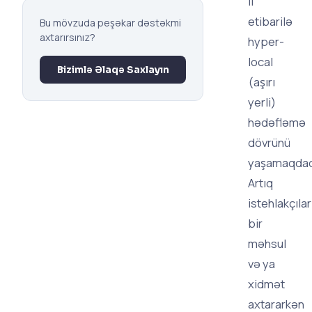
il
etibarilə
Bu mövzuda peşəkar dəstəkmi
axtarırsınız?
hyper-
local
Bizimlə Əlaqə Saxlayın
(aşırı
yerli)
hədəfləmə
dövrünü
yaşamaqdad
Artıq
istehlakçılar
bir
məhsul
və ya
xidmət
axtararkən