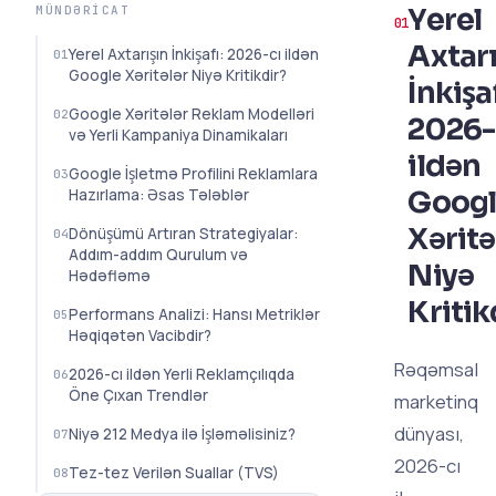
Yerel
MÜNDƏRICAT
Axtarı
Yerel Axtarışın İnkişafı: 2026-cı ildən
Google Xəritələr Niyə Kritikdir?
İnkişaf
Google Xəritələr Reklam Modelləri
2026-
və Yerli Kampaniya Dinamikaları
ildən
Google İşletmə Profilini Reklamlara
Goog
Hazırlama: Əsas Tələblər
Xəritə
Dönüşümü Artıran Strategiyalar:
Addım-addım Qurulum və
Niyə
Hədəfləmə
Kritik
Performans Analizi: Hansı Metriklər
Həqiqətən Vacibdir?
Rəqəmsal
2026-cı ildən Yerli Reklamçılıqda
Öne Çıxan Trendlər
marketinq
dünyası,
Niyə 212 Medya ilə İşləməlisiniz?
2026-cı
Tez-tez Verilən Suallar (TVS)