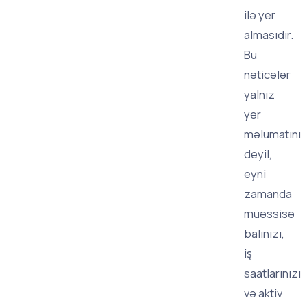
ilə yer
almasıdır.
Bu
nəticələr
yalnız
yer
məlumatını
deyil,
eyni
zamanda
müəssisə
balınızı,
iş
saatlarınızı
və aktiv