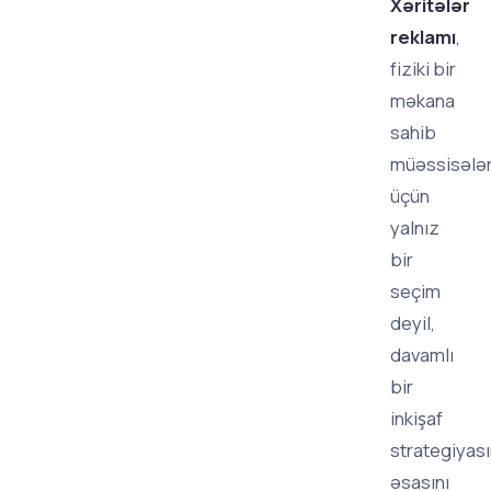
Xəritələr
reklamı
,
fiziki bir
məkana
sahib
müəssisələ
üçün
yalnız
bir
seçim
deyil,
davamlı
bir
inkişaf
strategiyası
əsasını