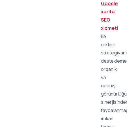
Google
xəritə
SEO
xidməti
ilə
reklam
strategiyanı
dəstəkləmə
orqanik
və
ödənişli
görünürlüğü
sinerjisində
faydalanma
imkan
tanıyır.