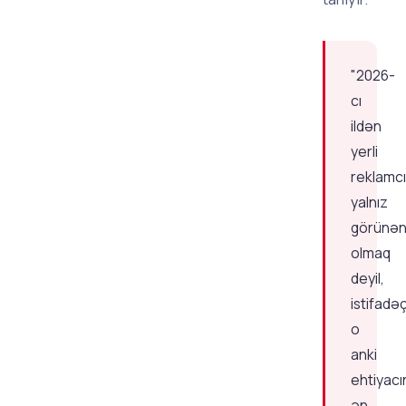
"2026-
cı
ildən
yerli
reklamcıl
yalnız
görünə
olmaq
deyil,
istifadəç
o
anki
ehtiyacı
ən