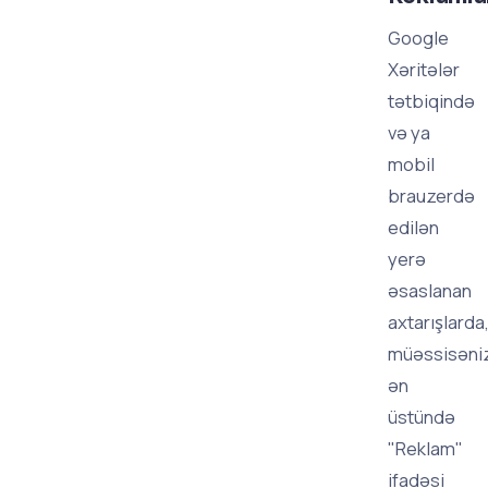
Google
Xəritələr
tətbiqində
və ya
mobil
brauzerdə
edilən
yerə
əsaslanan
axtarışlarda
müəssisəni
ən
üstündə
"Reklam"
ifadəsi