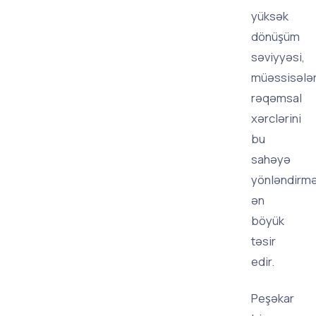
yüksək
dönüşüm
səviyyəsi,
müəssisələr
rəqəmsal
xərclərini
bu
sahəyə
yönləndirm
ən
böyük
təsir
edir.
Peşəkar