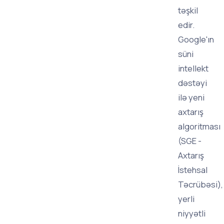
təşkil
edir.
Google'ın
süni
intellekt
dəstəyi
ilə yeni
axtarış
algoritması
(SGE -
Axtarış
İstehsal
Təcrübəsi),
yerli
niyyətli