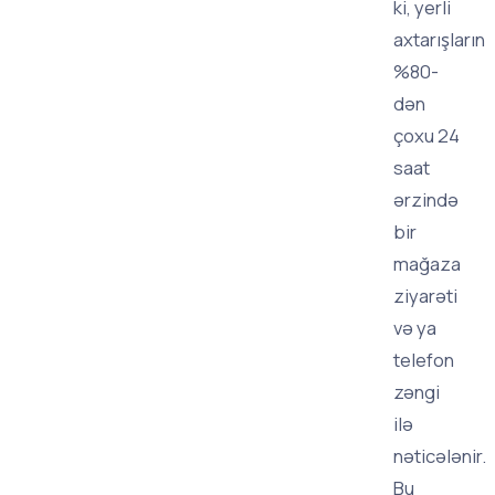
ki, yerli
axtarışların
%80-
dən
çoxu 24
saat
ərzində
bir
mağaza
ziyarəti
və ya
telefon
zəngi
ilə
nəticələnir.
Bu