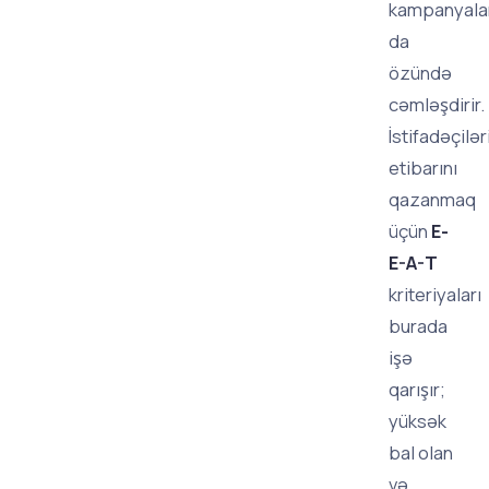
kampanyalar
da
özündə
cəmləşdirir.
İstifadəçilər
etibarını
qazanmaq
üçün
E-
E-A-T
kriteriyaları
burada
işə
qarışır;
yüksək
bal olan
və