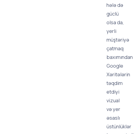
hələ də
güclü
olsa da,
yerli
müştəriyə
çatmaq
baxımından
Google
Xəritələrin
təqdim
etdiyi
vizual
və yer
əsaslı
üstünlüklər