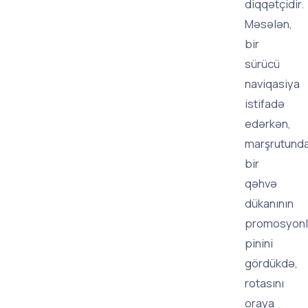
diqqətçidir.
Məsələn,
bir
sürücü
naviqasiya
istifadə
edərkən,
marşrutunda
bir
qəhvə
dükanının
promosyonl
pinini
gördükdə,
rotasını
oraya