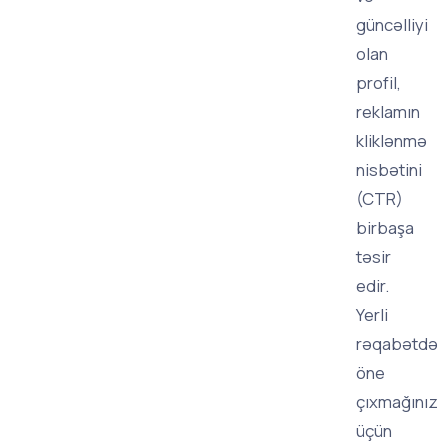
güncəlliyi
olan
profil,
reklamın
kliklənmə
nisbətini
(CTR)
birbaşa
təsir
edir.
Yerli
rəqabətdə
öne
çıxmağınız
üçün