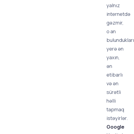
yalnız
internetdə
gəzmir,
o an
bulundukları
yerə ən
yaxın,
ən
etibarlı
və ən
sürətli
həlli
tapmaq
istəyirlər.
Google