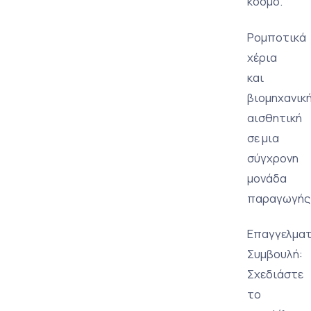
κόσμο.
Ρομποτικά
χέρια
και
βιομηχανικ
αισθητική
σε μια
σύγχρονη
μονάδα
παραγωγής
Επαγγελματ
Συμβουλή:
Σχεδιάστε
το