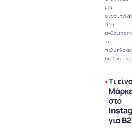
μια
στρατηγική
που
ανθρωποπο
τις
πολύπλοκε
διαδικασίες
Τι είν
Μάρκε
στο
Insta
για B2