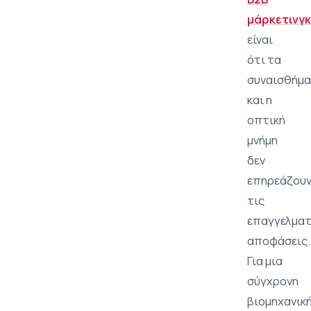
μάρκετινγκ
είναι
ότι τα
συναισθήμ
και η
οπτική
μνήμη
δεν
επηρεάζου
τις
επαγγελματ
αποφάσεις.
Για μια
σύγχρονη
βιομηχανικ