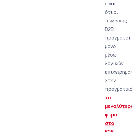
είναι
ότι οι
πωλήσεις
B2B
πραγματοπ
μόνο
μέσω
λογικών
επιχειρημά
Στην
πραγματικό
το
μεγαλύτερ
ψέμα
στο
B2B