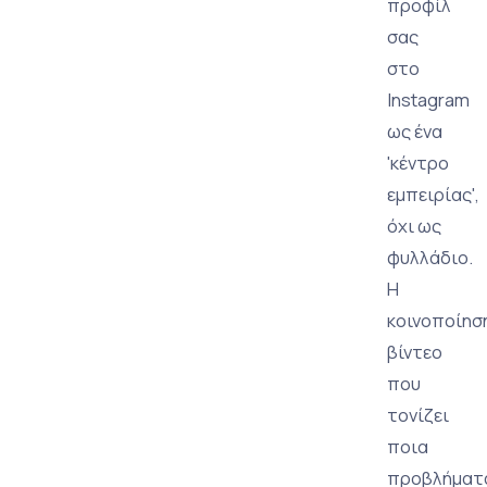
προφίλ
σας
στο
Instagram
ως ένα
'κέντρο
εμπειρίας',
όχι ως
φυλλάδιο.
Η
κοινοποίησ
βίντεο
που
τονίζει
ποια
προβλήματ