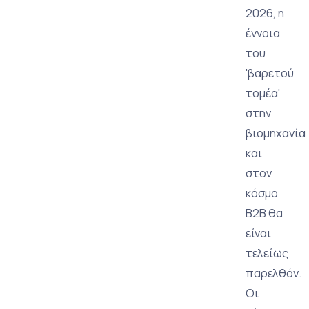
2026, η
έννοια
του
'βαρετού
τομέα'
στην
βιομηχανία
και
στον
κόσμο
B2B θα
είναι
τελείως
παρελθόν.
Οι