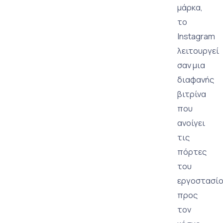
μάρκα,
το
Instagram
λειτουργεί
σαν μια
διαφανής
βιτρίνα
που
ανοίγει
τις
πόρτες
του
εργοστασί
προς
τον