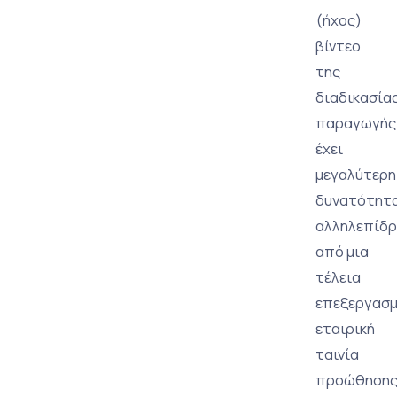
(ήχος)
βίντεο
της
διαδικασία
παραγωγής
έχει
μεγαλύτερη
δυνατότητ
αλληλεπίδ
από μια
τέλεια
επεξεργασμ
εταιρική
ταινία
προώθησης