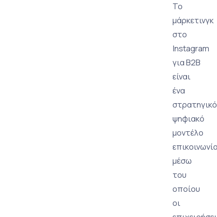
Το
μάρκετινγκ
στο
Instagram
για B2B
είναι
ένα
στρατηγικό
ψηφιακό
μοντέλο
επικοινωνία
μέσω
του
οποίου
οι
επιχειρήσε