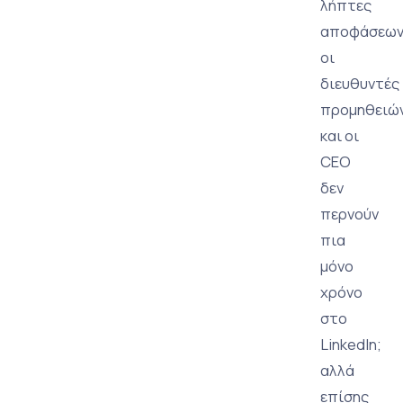
λήπτες
αποφάσεων
οι
διευθυντές
προμηθειώ
και οι
CEO
δεν
περνούν
πια
μόνο
χρόνο
στο
LinkedIn;
αλλά
επίσης