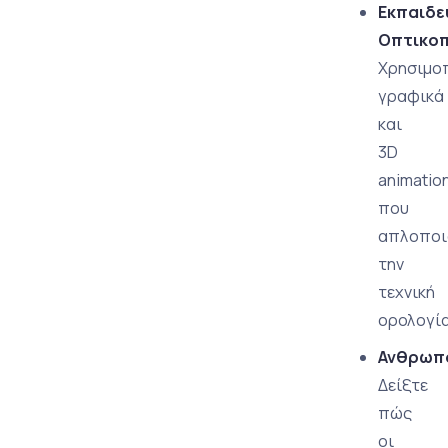
Εκπαιδε
Οπτικοπ
Χρησιμο
γραφικά
και
3D
animatio
που
απλοποι
την
τεχνική
ορολογία
Ανθρωπ
Δείξτε
πώς
οι