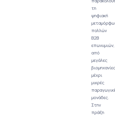
παρακολου
τη
ψηφιακή
μεταμόρφω
πολλών
B2B
επωνυμιών,
από
μεγάλες
βιομηχανίε
μέχρι
μικρές
παραγωγικ
μονάδες.
Στην
πράξη