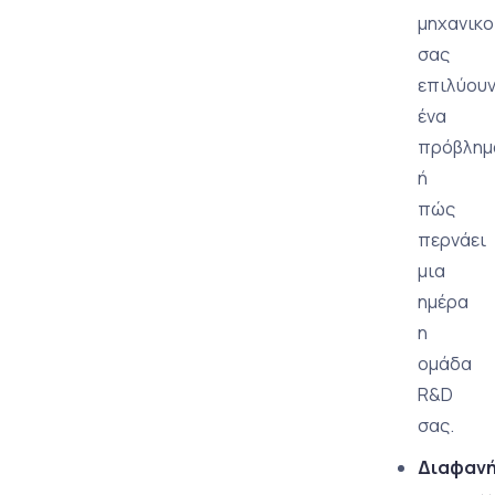
μηχανικο
σας
επιλύου
ένα
πρόβλημ
ή
πώς
περνάει
μια
ημέρα
η
ομάδα
R&D
σας.
Διαφαν