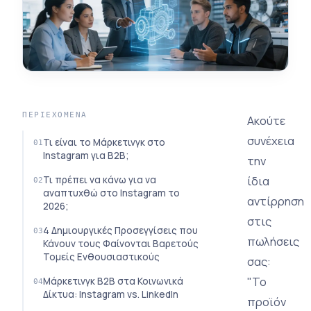
ΠΕΡΙΕΧΌΜΕΝΑ
Ακούτε
συνέχεια
Τι είναι το Μάρκετινγκ στο
Instagram για B2B;
την
ίδια
Τι πρέπει να κάνω για να
αναπτυχθώ στο Instagram το
αντίρρηση
2026;
στις
4 Δημιουργικές Προσεγγίσεις που
πωλήσεις
Κάνουν τους Φαίνονται Βαρετούς
Τομείς Ενθουσιαστικούς
σας:
"Το
Μάρκετινγκ B2B στα Κοινωνικά
Δίκτυα: Instagram vs. LinkedIn
προϊόν