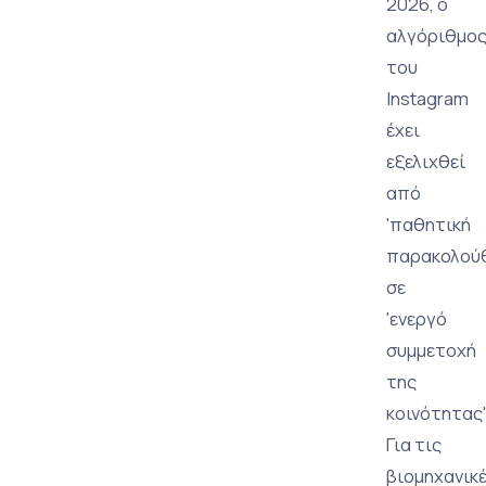
2026, ο
αλγόριθμο
του
Instagram
έχει
εξελιχθεί
από
'παθητική
παρακολού
σε
'ενεργό
συμμετοχή
της
κοινότητας'
Για τις
βιομηχανικ