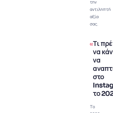
την
αντιληπτή
αξία
σας.
Τι πρέ
να κάν
να
αναπ
στο
Insta
το 202
Το