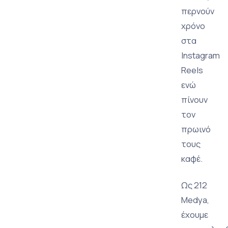
περνούν
χρόνο
στα
Instagram
Reels
ενώ
πίνουν
τον
πρωινό
τους
καφέ.
Ως 212
Medya,
έχουμε