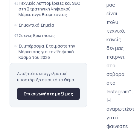
Τεχνικές Λεπτομέρειες και SEO
μας
στη Στρατηγική Ψηφιακού
είναι
Μάρκετινγκ Βιομηχανίας
πολύ
Σημαντικά Σημεία
τεχνικό,
Συχνές Ερωτήσεις
κανείς
Συμπέρασμα: Ετοιμάστε την
δεν μας
Μάρκα σας για τον Ψηφιακό
παίρνει
Κόσμο του 2026
στα
Αναζητάτε επαγγελματική
σοβαρά
υποστήριξη σε αυτό το θέμα;
στο
Instagram";
Επικοινωνήστε μαζί μας
Ή
αναρωτιέσ
γιατί
φαίνεστε