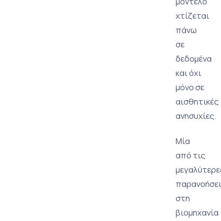
μοντέλο
χτίζεται
πάνω
σε
δεδομένα
και όχι
μόνο σε
αισθητικές
ανησυχίες.
Μία
από τις
μεγαλύτερε
παρανοήσε
στη
βιομηχανία