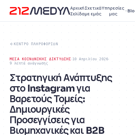
Αρχική
Σχετικά
Υπηρεσίες
Bl
Σελίδα
με εμάς
μας
ΚΈΝΤΡΟ ΠΛΗΡΟΦΟΡΙΏΝ
ΜΈΣΑ ΚΟΙΝΩΝΙΚΉΣ ΔΙΚΤΎΩΣΗΣ
10 Απριλίου 2026
9 λεπτά ανάγνωσης
Στρατηγική Ανάπτυξης
στο Instagram για
Βαρετούς Τομείς:
Δημιουργικές
Προσεγγίσεις για
Βιομηχανικές και B2B