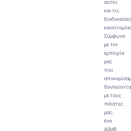
αυτές
και τις
διαδικασίε
καινοτομίας
Σύμφωνα
με την
εμπειρία
μας
που
αποκομίσα
δουλεύοντ
με τους
πελάτες
μας,
ένα
ASMR