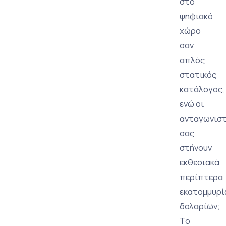
στο
ψηφιακό
χώρο
σαν
απλός
στατικός
κατάλογος,
ενώ οι
ανταγωνισ
σας
στήνουν
εκθεσιακά
περίπτερα
εκατομμυρί
δολαρίων;
Το