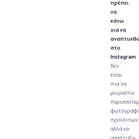
πρέπει
να
κάνω
για να
αναπτυχθ
στο
Instagram
δεν
είναι
πια 'να
μοιραστώ
περισσότε
φωτογραφί
προϊόντων'
αλλά να
αναπτύξω