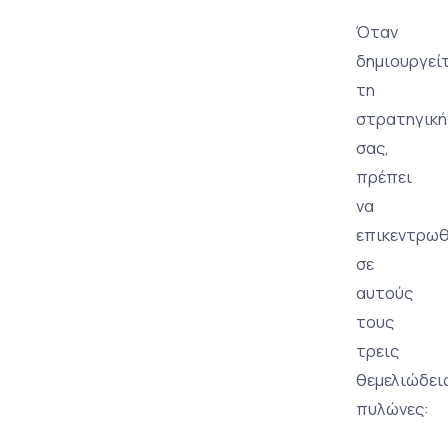
Όταν
δημιουργεί
τη
στρατηγική
σας,
πρέπει
να
επικεντρωθ
σε
αυτούς
τους
τρεις
θεμελιώδει
πυλώνες: