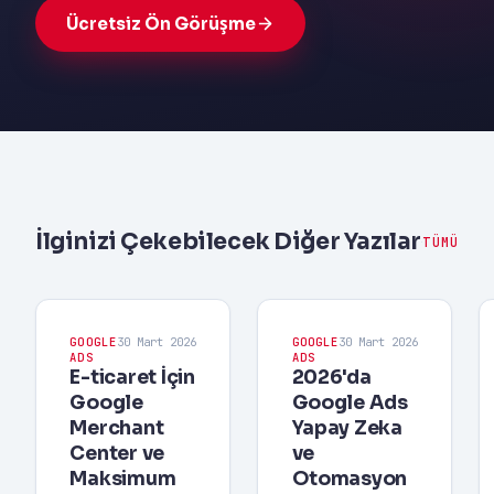
Ücretsiz Ön Görüşme
İlginizi Çekebilecek Diğer Yazılar
TÜMÜ
GOOGLE
30 Mart 2026
GOOGLE
30 Mart 2026
ADS
ADS
E-ticaret İçin
2026'da
Google
Google Ads
Merchant
Yapay Zeka
Center ve
ve
Maksimum
Otomasyon