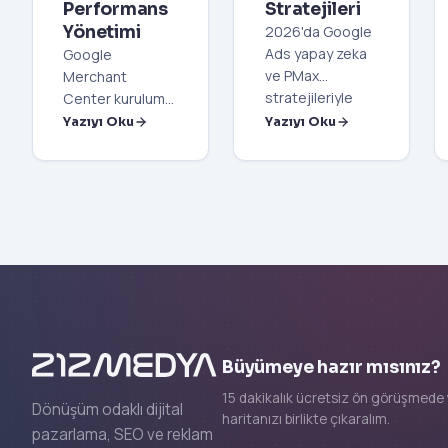
Performans
Stratejileri
Yönetimi
2026'da Google
Ads yapay zeka
Google
ve PMax
Merchant
stratejileriyle
Center kurulumu
bütçenizi kâra
ve PMax
Yazıyı Oku
Yazıyı Oku
dönüştürün.
optimizasyonu
Uzman
ile e-ticaret
rehberimizle akıllı
satışlarınızı 2026
teklif ve
standartlarında
otomasyonun
artırın.
sırlarını keşfedin.
Profesyonel
reklam yönetimi
için rehberimizi
okuyun.
Büyümeye hazır mısınız?
15 dakikalık ücretsiz ön görüşmede 
Dönüşüm odaklı dijital
haritanızı birlikte çıkaralım.
pazarlama, SEO ve reklam