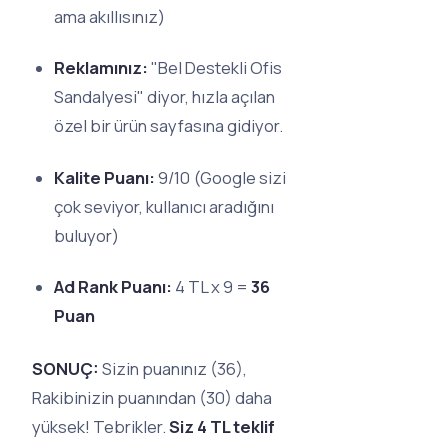
ama akıllısınız)
Reklamınız:
"Bel Destekli Ofis
Sandalyesi" diyor, hızla açılan
özel bir ürün sayfasına gidiyor.
Kalite Puanı:
9/10 (Google sizi
çok seviyor, kullanıcı aradığını
buluyor)
Ad Rank Puanı:
4 TL x 9 =
36
Puan
SONUÇ:
Sizin puanınız (36),
Rakibinizin puanından (30) daha
yüksek! Tebrikler.
Siz 4 TL teklif