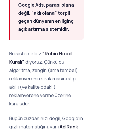
Google Ads, parası olana
değil, "aklı olana" torpil
geçen dünyanın en ilginç
açık artırma sistemidir.
Bu sisteme biz
"Robin Hood
Kuralı"
diyoruz. Çünkü bu
algoritma, zengin (ama tembel)
reklamverenin sıralamasını alıp,
akıllı (ve kalite odaklı)
reklamverene verme üzerine
kuruludur.
Bugün cüzdanınızı değil, Google'ın
gizli matematiğini, yani
Ad Rank