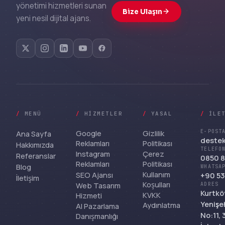
yönetimi hizmetleri sunan
Bize Ulaşın
yeni nesil dijital ajans.
/
MENÜ
/
HIZMETLER
/
YASAL
/
İLE
Google
Gizlilik
E-POST
Ana Sayfa
deste
Reklamları
Politikası
Hakkımızda
TELEFO
Instagram
Çerez
Referanslar
0850 8
Reklamları
Politikası
Blog
WHATSA
Kullanım
SEO Ajansı
+90 53
İletişim
Koşulları
Web Tasarım
ADRES
Kurtkö
KVKK
Hizmeti
Yenişeh
Aydınlatma
AI Pazarlama
No:11,
Danışmanlığı