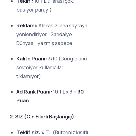
Teklifi:
10 TL (Parası çok,
basıyor parayı)
Reklamı:
Alakasız, ana sayfaya
yönlendiriyor, "Sandalye
Dünyası" yazmış sadece.
Kalite Puanı:
3/10 (Google onu
sevmiyor, kullanıcılar
tıklamıyor)
Ad Rank Puanı:
10 TL x 3 =
30
Puan
2. SİZ (Cin Fikirli Başlangıç):
Teklifiniz:
4 TL (Bütçeniz kısıtlı