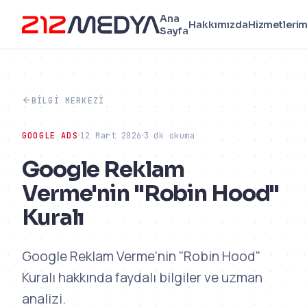
Ana
Hakkımızda
Hizmetlerim
Sayfa
BILGI MERKEZI
GOOGLE ADS
12 Mart 2026
3 dk okuma
Google Reklam
Verme'nin "Robin Hood"
Kuralı
Google Reklam Verme'nin "Robin Hood"
Kuralı hakkında faydalı bilgiler ve uzman
analizi.