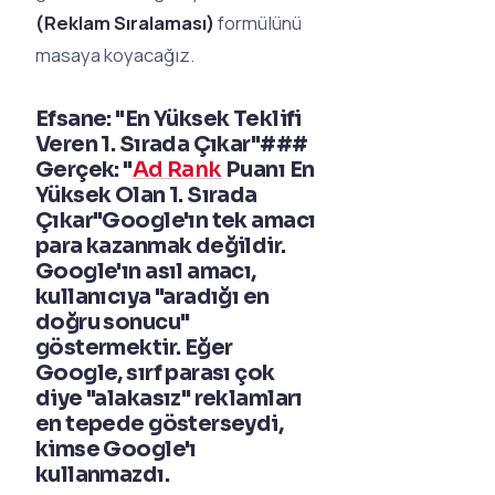
(Reklam Sıralaması)
formülünü
masaya koyacağız.
Efsane: "En Yüksek Teklifi
Veren 1. Sırada Çıkar"###
Gerçek: "
Ad Rank
Puanı En
Yüksek Olan 1. Sırada
Çıkar"Google'ın tek amacı
para kazanmak değildir.
Google'ın asıl amacı,
kullanıcıya "aradığı en
doğru sonucu"
göstermektir. Eğer
Google, sırf parası çok
diye "alakasız" reklamları
en tepede gösterseydi,
kimse Google'ı
kullanmazdı.