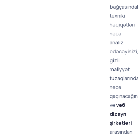
bağçasında
texniki
həqiqətləri
necə
analiz
edəcəyinizi
gizli
maliyyət
tuzaqlarınd
necə
qaçınacağın
və
vеб
dizayn
şirkətləri
arasından