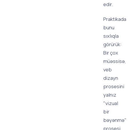
edir.
Praktikada
bunu
sıxlıqla
görürük:
Bir çox
müəssisə,
veb
dizayn
prosesini
yalnız
"vizual
bir
bəyənmə"
prosesi