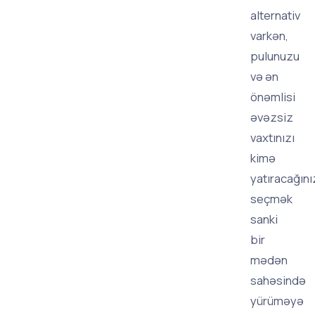
alternativ
varkən,
pulunuzu
və ən
önəmlisi
əvəzsiz
vaxtınızı
kimə
yatıracağını
seçmək
sanki
bir
mədən
sahəsində
yürüməyə