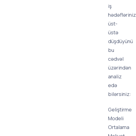
iş
hədəfləriniz
üst-
üstə
düşdüyünü
bu
cədvəl
üzərindən
analiz
edə
bilərsiniz:
Geliştirme
Modeli
Ortalama
Maliyet