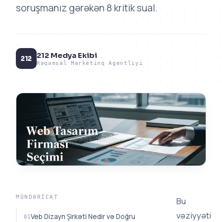
soruşmanız gərəkən 8 kritik sual.
212 Medya Ekibi
212
Rəqəmsal Marketinq Agentliyi
MÜNDƏRICAT
Bu
vəziyyəti
Veb Dizayn Şirkəti Nedir və Doğru