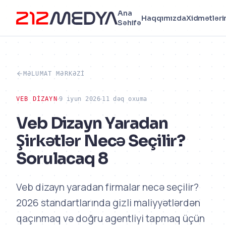
Ana
Haqqımızda
Xidmətləri
Səhifə
MƏLUMAT MƏRKƏZI
VEB DIZAYN
9 iyun 2026
11 dəq oxuma
Veb Dizayn Yaradan
Şirkətlər Necə Seçilir?
Sorulacaq 8
Veb dizayn yaradan firmalar necə seçilir?
2026 standartlarında gizli maliyyətlərdən
qaçınmaq və doğru agentliyi tapmaq üçün