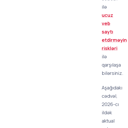
ilə
ucuz
veb
saytı
etdirməyin
riskləri
ilə
qarşılaşa
bilərsiniz.
Aşağıdakı
cədvəl,
2026-cı
ildək
aktual