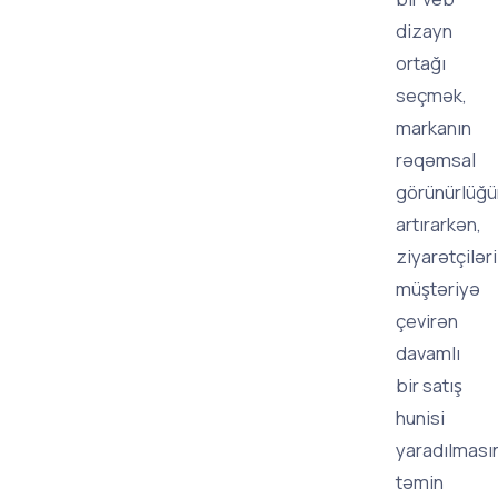
dizayn
ortağı
seçmək,
markanın
rəqəmsal
görünürlüğ
artırarkən,
ziyarətçiləri
müştəriyə
çevirən
davamlı
bir satış
hunisi
yaradılması
təmin