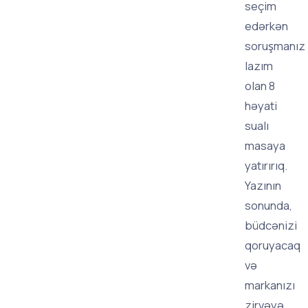
seçim
edərkən
soruşmanız
lazım
olan 8
həyati
sualı
masaya
yatırırıq.
Yazının
sonunda,
büdcənizi
qoruyacaq
və
markanızı
zirvəyə