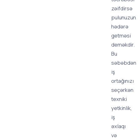
zəifdirsə
pulunuzun
hədərə
getməsi
deməkdir.
Bu
səbəbdən
iş
ortağınızı
seçərkən
texniki
yetkinlik,
iş
əxlaqı
və