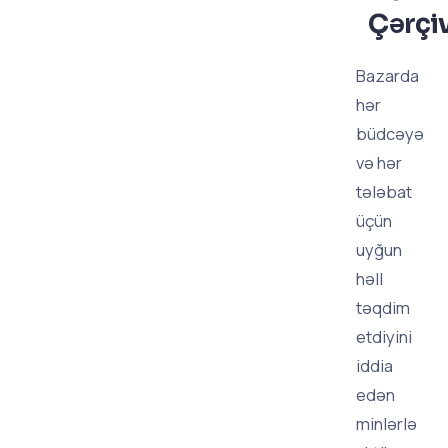
Çərçi
Bazarda
hər
büdcəyə
və hər
tələbat
üçün
uyğun
həll
təqdim
etdiyini
iddia
edən
minlərlə