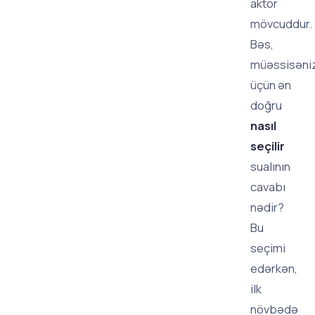
aktör
mövcuddur.
Bəs,
müəssisəni
üçün ən
doğru
nasıl
seçilir
sualının
cavabı
nədir?
Bu
seçimi
edərkən,
ilk
növbədə