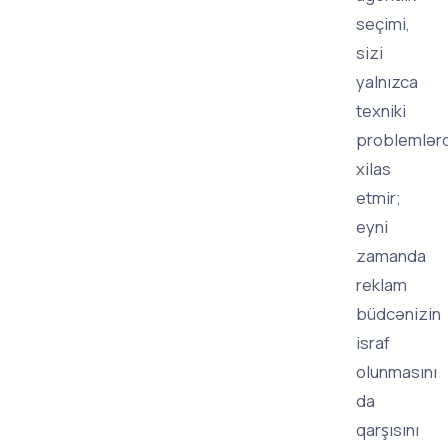
seçimi,
sizi
yalnızca
texniki
problemlər
xilas
etmir;
eyni
zamanda
reklam
büdcənizin
israf
olunmasını
da
qarşısını