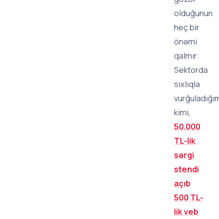
olduğunun
heç bir
önəmi
qalmır.
Sektorda
sıxlıqla
vurğuladığı
kimi,
50.000
TL-lik
sərgi
stendi
açıb
500 TL-
lik veb