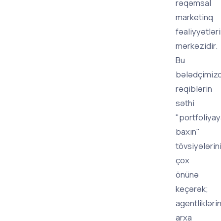
rəqəmsal
marketinq
fəaliyyətləri
mərkəzidir.
Bu
bələdçimiz
rəqiblərin
səthi
"portfoliya
baxın"
tövsiyələrin
çox
önünə
keçərək;
agentlikləri
arxa