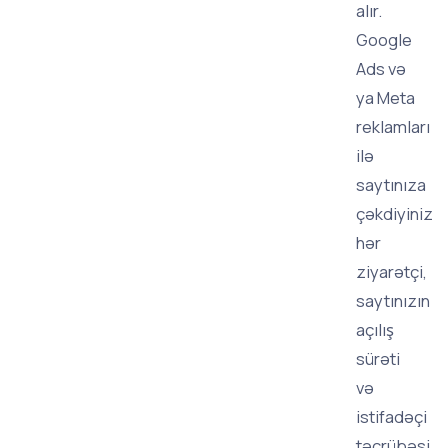
alır.
Google
Ads və
ya Meta
reklamları
ilə
saytınıza
çəkdiyiniz
hər
ziyarətçi,
saytınızın
açılış
sürəti
və
istifadəçi
təcrübəsi