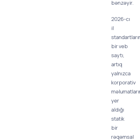
bənzəyir.
2026-cı
il
standartları
bir veb
saytı,
artıq
yalnızca
korporativ
məlumatları
yer
aldığı
statik
bir
rəqəmsal