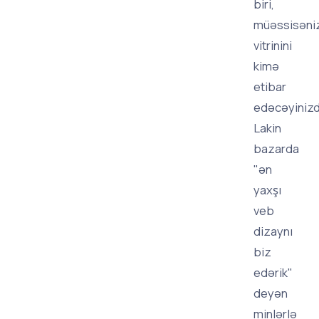
biri,
müəssisəni
vitrinini
kimə
etibar
edəcəyinizdi
Lakin
bazarda
"ən
yaxşı
veb
dizaynı
biz
edərik"
deyən
minlərlə