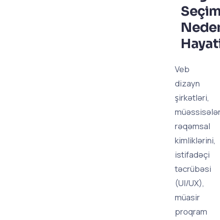
Seçi
Nede
Hayat
Veb
dizayn
şirkətləri,
müəssisələr
rəqəmsal
kimliklərini,
istifadəçi
təcrübəsi
(UI/UX),
müasir
proqram