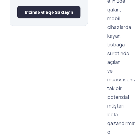
əlinizdə
qalan;
Bizimlə Əlaqə Saxlayın
mobil
cihazlarda
kayan,
tısbağa
sürətində
açılan
və
müəssisəni
tək bir
potensial
müştəri
belə
qazandırma
o