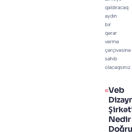
qaldıracaq
aydın
bir
qərar
vermə
çərçivəsinə
sahib
olacaqsınız.
Veb
Dizay
Şirkət
Nedir
Doğr