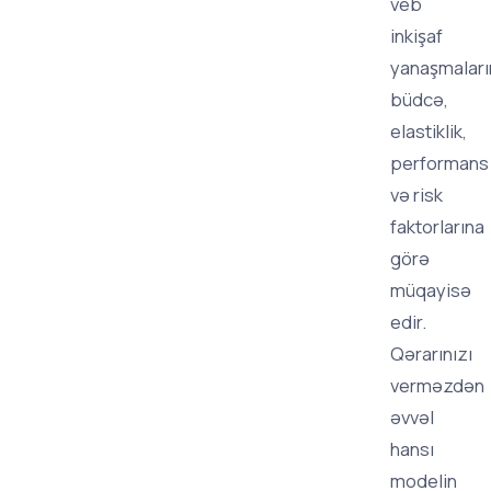
veb
inkişaf
yanaşmaları
büdcə,
elastiklik,
performans
və risk
faktorlarına
görə
müqayisə
edir.
Qərarınızı
verməzdən
əvvəl
hansı
modelin