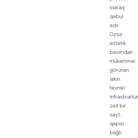
olaraq
qəbul
edir.
Oysa
estetik
baxımdan
mükəmməl
görünən
lakin
texniki
infrastruktu
zəif bir
sayt,
qapısı
bağlı