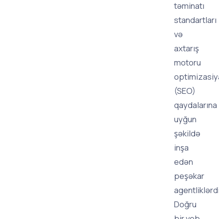
təminatı
standartları
və
axtarış
motoru
optimizasiy
(SEO)
qaydalarına
uyğun
şəkildə
inşa
edən
peşəkar
agentliklərdi
Doğru
bir veb