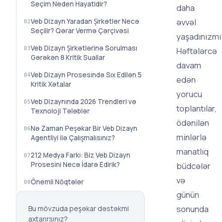
Seçim Neden Hayatidir?
daha
əvvəl
Veb Dizayn Yaradan Şirkətlər Necə
Seçilir? Qərar Vermə Çərçivəsi
yaşadınızmı
Veb Dizayn Şirkətlərinə Sorulması
Həftələrcə
Gərəkən 8 Kritik Suallar
davam
Veb Dizayn Prosesi̇ndə Sıx Edilən 5
edən
Kritik Xətalar
yorucu
Veb Dizaynında 2026 Trendleri və
toplantılar,
Texnoloji Tələblər
ödənilən
Nə Zaman Peşəkar Bir Veb Dizayn
minlərlə
Agentliyi ilə Çalışmalısınız?
manatlıq
212 Medya Farkı: Biz Veb Dizayn
Prosesi­ni Necə İdarə Edirik?
büdcələr
və
Önemli Nöqtələr
günün
sonunda
Bu mövzuda peşəkar dəstəkmi
axtarırsınız?