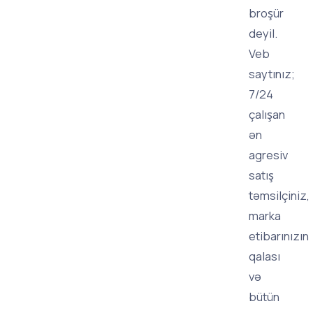
broşür
deyil.
Veb
saytınız;
7/24
çalışan
ən
agresiv
satış
təmsilçiniz,
marka
etibarınızın
qalası
və
bütün