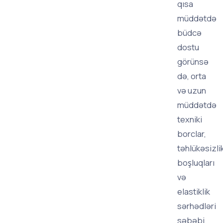
qısa
müddətdə
büdcə
dostu
görünsə
də, orta
və uzun
müddətdə
texniki
borclar,
təhlükəsizli
boşluqları
və
elastiklik
sərhədləri
səbəbi