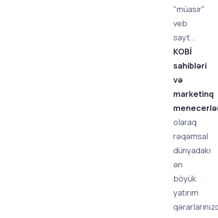
"müasir"
veb
sayt...
KOBİ
sahibləri
və
marketinq
menecerlər
olaraq
rəqəmsal
dünyadakı
ən
böyük
yatırım
qərarlarınız