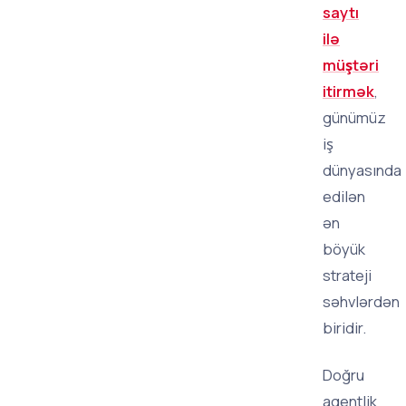
saytı
ilə
müştəri
itirmək
,
günümüz
iş
dünyasında
edilən
ən
böyük
strateji
səhvlərdən
biridir.
Doğru
agentlik