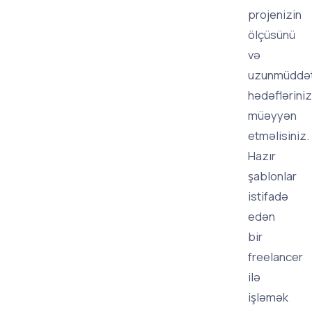
projenizin
ölçüsünü
və
uzunmüddət
hədəfləriniz
müəyyən
etməlisiniz.
Hazır
şablonlar
istifadə
edən
bir
freelancer
ilə
işləmək