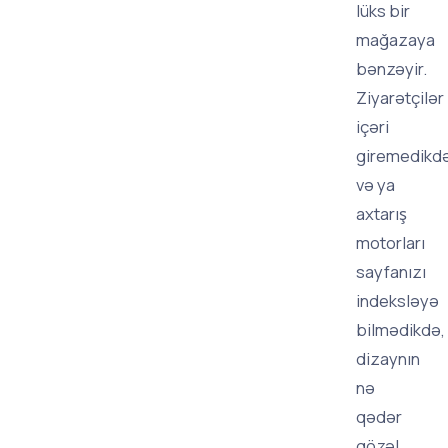
lüks bir
mağazaya
bənzəyir.
Ziyarətçilər
içəri
giremedikd
və ya
axtarış
motorları
sayfanızı
indeksləyə
bilmədikdə,
dizaynın
nə
qədər
gözəl