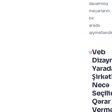
davamlılıq
meyarlarını
bir
arada
qiymətləndir
Veb
Dizay
Yarad
Şirkət
Necə
Seçili
Qərar
Verm